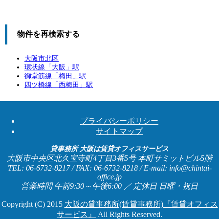
物件を再検索する
大阪市北区
環状線「
大阪
」駅
御堂筋線「
梅田
」駅
四ツ橋線「
西梅田
」駅
プライバシーポリシー
サイトマップ
貸事務所 大阪は賃貸オフィスサービス
大阪市中央区北久宝寺町4丁目3番5号 本町サミットビル5階
TEL: 06-6732-8217 / FAX: 06-6732-8218 / E-mail: info@chintai-
office.jp
営業時間 午前9:30～午後6:00 ／ 定休日 日曜・祝日
Copyright (C) 2015
大阪の貸事務所(賃貸事務所)『賃貸オフィス
サービス』
All Rights Reserved.