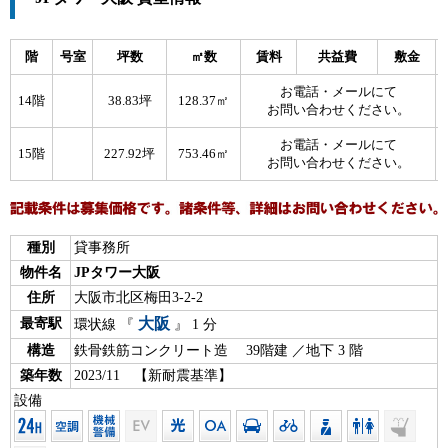
階
号室
坪数
㎡数
賃料
共益費
敷金
お電話・メールにて
14階
38.83坪
128.37㎡
お問い合わせください。
お電話・メールにて
15階
227.92坪
753.46㎡
お問い合わせください。
種別
貸事務所
物件名
JPタワー大阪
住所
大阪市北区梅田3-2-2
大阪
最寄駅
環状線 『
』 1 分
構造
鉄骨鉄筋コンクリート造 39階建 ／地下 3 階
築年数
2023/11 【新耐震基準】
設備