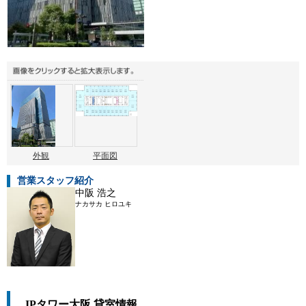
外観
平面図
営業スタッフ紹介
中阪 浩之
ナカサカ ヒロユキ
JPタワー大阪 貸室情報