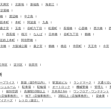
天満宮
北新地
新福島
海老江
淀屋橋
橋
渡辺橋
中之島
筋本町
本町
阿波座
九条
森之宮
玉造
谷町六丁目
松屋町
長堀橋
心斎橋
西大橋
西長堀
桜川
なんば
日本橋
谷町九丁目
鶴橋
近鉄上本町
阿倍野橋
京橋
大阪城公園
森之宮
鶴橋
桃谷
寺田町
天王寺
今宮
王寺区
淀川区
吹田市
所
ープライス
新築（築5年以内）
駅直結ビル
ランドマーク
大通り沿
ッシュルーム
駐車場
駐輪場
オートロック
機械警備
管理人
個別空調
高層階10階以上
天井高2.6m
ワンフロア・ワンテナント
（店舗事務所）
地下（店舗事務所）
3階以上（店舗事務所）
貸倉庫
ザイナーズ
レトロ（築古）