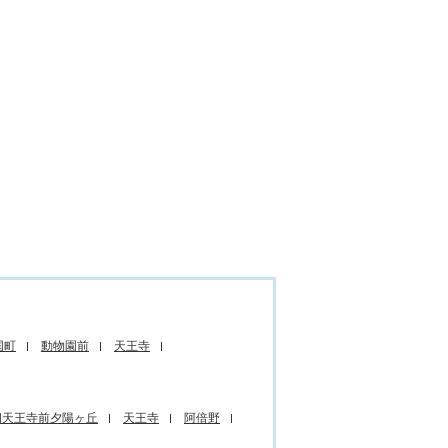
国町
動物園前
天王寺
四天王寺前夕陽ヶ丘
天王寺
阿倍野