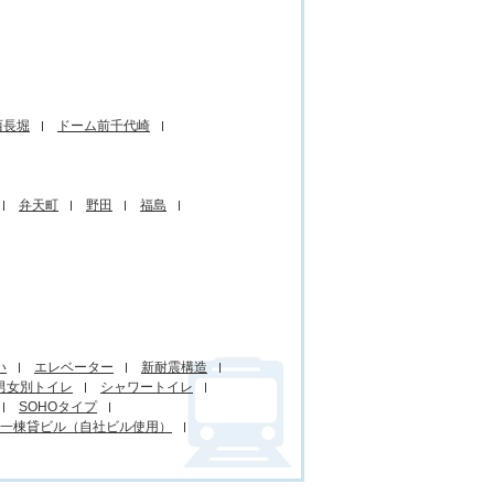
西長堀
ドーム前千代崎
弁天町
野田
福島
い
エレベーター
新耐震構造
男女別トイレ
シャワートイレ
SOHOタイプ
一棟貸ビル（自社ビル使用）