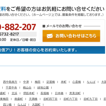
西中島南方
中津
梅田
淀屋橋
本町
心斎橋
なんば
大
千里中央
桃山台
緑地公園
森町
北浜
堺筋本町
長堀橋
日本橋
恵美須町
東梅田
南森町
天満橋
谷町四丁目
谷町六丁目
谷町九丁目
四ツ橋
なんば
大国町