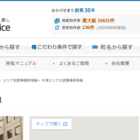
最大級 15631件
136件
（2026/08/08更新)
エリアから探す
目的から探す
ME
ィス仲介実績
移転マニュアル
賃貸オフィスに関す
>
エリア別貸事務所情報
>
中津エリアの貸事務所情報
報