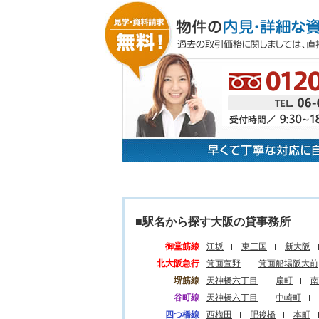
■駅名から探す大阪の貸事務所
御堂筋線
江坂
東三国
新大阪
北大阪急行
箕面萱野
箕面船場阪大前
堺筋線
天神橋六丁目
扇町
南
谷町線
天神橋六丁目
中崎町
四つ橋線
西梅田
肥後橋
本町