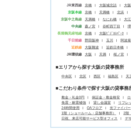
JR東西線
京橋
大阪城北詰
大阪
京阪本線
京橋
天満橋
北浜
京阪中之島線
天満橋
なにわ橋
大江
中央線
森ノ宮
谷町四丁目
堺
長堀鶴見緑地線
京橋
大阪ﾋﾞｼﾞﾈｽﾊﾟｰｸ
千日前線
野田阪神
玉川
阿波座
近鉄線
大阪難波
近鉄日本橋
JR環状線
大阪
天満
桜ノ宮
■エリアから探す大阪の貸事務所
中央区
北区
西区
福島区
天
■こだわり条件で探す大阪の貸事務
敷金・礼金0円
保証金・敷金格安
ロ
免震・耐震補強
貸し会議室
リフレ
24時間使用
OAフロア
光ファイバー
1階（ショールーム・店舗事務所）
2階
日祝、来店可能サービス型オフィス
デ