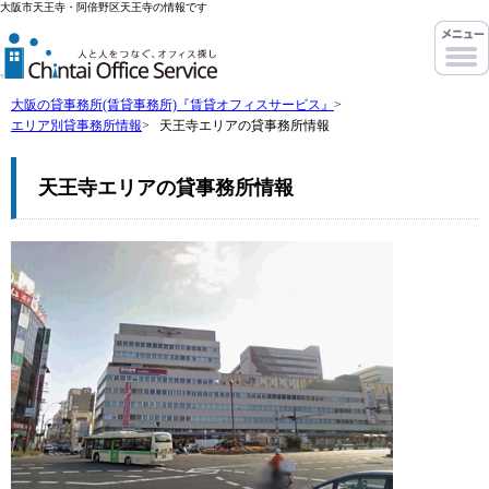
大阪市天王寺・阿倍野区天王寺の情報です
大阪の貸事務所(賃貸事務所)『賃貸オフィスサービス』
>
エリア別貸事務所情報
>
天王寺エリアの貸事務所情報
天王寺エリアの貸事務所情報