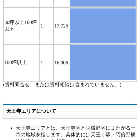
50坪以上100坪
1
17,725
以下
100坪以上
1
16,006
(賃料問合せ、または賃料相談は含まれていません。)
天王寺エリアについて
天王寺エリアとは、天王寺区と阿倍野区にまたがる一
帯の地域を指します。具体的には天王寺駅・阿倍野橋