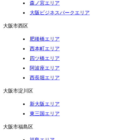
森ノ宮エリア
大阪ビジネスパークエリア
大阪市西区
肥後橋エリア
西本町エリア
四ツ橋エリア
阿波座エリア
西長堀エリア
大阪市淀川区
新大阪エリア
東三国エリア
大阪市福島区
福島エリア