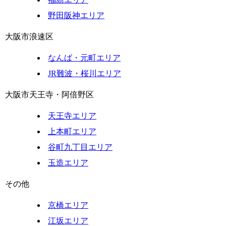
野田阪神エリア
大阪市浪速区
なんば・元町エリア
JR難波・桜川エリア
大阪市天王寺・阿倍野区
天王寺エリア
上本町エリア
谷町九丁目エリア
玉造エリア
その他
京橋エリア
江坂エリア