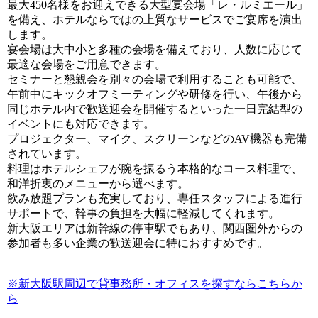
最大450名様をお迎えできる大型宴会場「レ・ルミエール」
を備え、ホテルならではの上質なサービスでご宴席を演出
します。
宴会場は大中小と多種の会場を備えており、人数に応じて
最適な会場をご用意できます。
セミナーと懇親会を別々の会場で利用することも可能で、
午前中にキックオフミーティングや研修を行い、午後から
同じホテル内で歓送迎会を開催するといった一日完結型の
イベントにも対応できます。
プロジェクター、マイク、スクリーンなどのAV機器も完備
されています。
料理はホテルシェフが腕を振るう本格的なコース料理で、
和洋折衷のメニューから選べます。
飲み放題プランも充実しており、専任スタッフによる進行
サポートで、幹事の負担を大幅に軽減してくれます。
新大阪エリアは新幹線の停車駅でもあり、関西圏外からの
参加者も多い企業の歓送迎会に特におすすめです。
※新大阪駅周辺で貸事務所・オフィスを探すならこちらか
ら