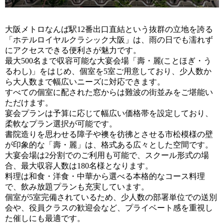
大阪メトロなんば駅12番出口直結という抜群の立地を誇る
「ホテルロイヤルクラシック大阪」は、雨の日でも濡れず
にアクセスできる便利さが魅力です。
最大500名まで収容可能な大宴会場「壽・麗(ことほぎ・う
るわし)」をはじめ、個室を5室ご用意しており、少人数か
ら大人数まで幅広いニーズに対応できます。
すべての個室に配された窓からは難波の街並みをご堪能い
ただけます。
宴会プランは予算に応じて幅広い価格帯を設定しており、
柔軟なプラン選択が可能です。
書院造りを思わせる障子や襖を彷彿とさせる市松模様の壁
が印象的な「壽・麗」は、格式ある広々とした空間です。
大宴会場は2分割でのご利用も可能で、スクール形式の場
合、最大収容人数は180名様となります。
料理は和食・洋食・中華から選べる本格的なコース料理
で、飲み放題プランも充実しています。
個室が5室完備されているため、少人数の部署単位での送別
会や、役員クラスの歓迎会など、プライベート感を重視し
た催しにも最適です。