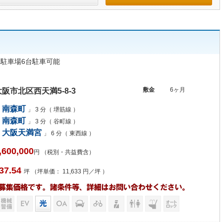
 駐車場6台駐車可能
敷金
6ヶ月
大阪市北区西天満5-8-3
南森町
」 3 分（ 堺筋線 ）
南森町
」 3 分（ 谷町線 ）
大阪天満宮
」 6 分（ 東西線 ）
,600,000
円 （税別・共益費含）
37.54
坪 （坪単価： 11,633 円／坪 ）