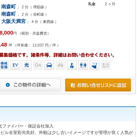
礼金
2 ヶ月
南森町
」 2 分（ 堺筋線 ）
南森町
」 2 分（ 谷町線 ）
大阪天満宮
」 4 分（ 東西線 ）
8,000
円 （税別・共益費含）
.48
坪 （坪単価： 12,037 円／坪 ）
・光ファイバー・保証会社加入
角ビル全室彩光良好。外観は少し古いイメージですが管理が良く人気が