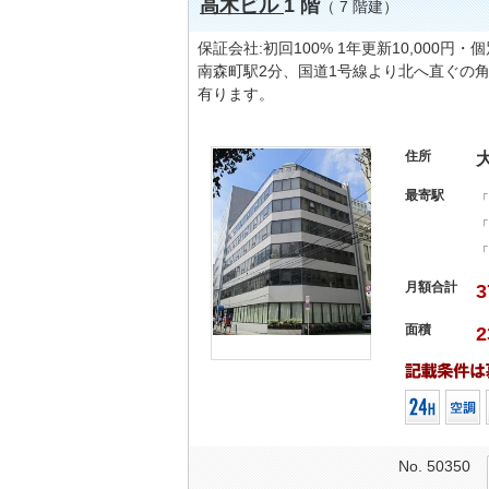
高木ビル
1 階
（ 7 階建）
保証会社:初回100% 1年更新10,000
南森町駅2分、国道1号線より北へ直ぐの
有ります。
住所
最寄駅
「
「
「
月額合計
3
面積
2
No. 50350