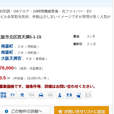
円・個別空調・OAフロア・24時間機械警備・光ファイバー・EV
角ビル全室彩光良好。外観は少し古いイメージですが管理が良く人気が
敷金
2ヶ月
大阪市北区西天満5-1-19
解約引
2 ヶ月
南森町
」 2 分（ 堺筋線 ）
南森町
」 2 分（ 谷町線 ）
大阪天満宮
」 4 分（ 東西線 ）
76,000
円 （税別・共益費含）
3.5
坪 （坪単価： 16,000 円／坪 ）