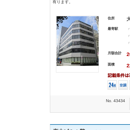
有ります。
住所
最寄駅
「
「
「
月額合計
2
面積
2
No. 43434