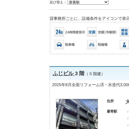
並び替え：
貸事務所ごとに、設備条件をアイコンで表
ふじビル
3 階
（ 5 階建）
2025年8月全面リフォーム済・水道代3,0
住所
最寄駅
「
「
「