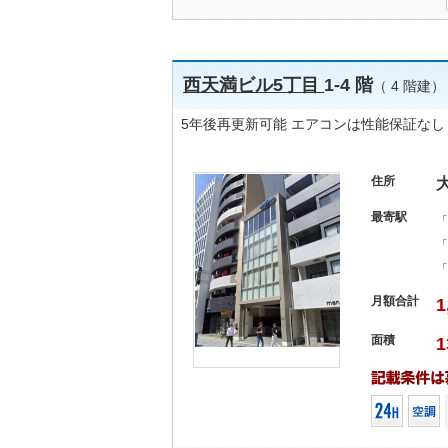
西天満ビル5丁目
1-4 階
（ 4 階建）
5年後再更新可能 エアコンは性能保証なし
住所
最寄駅
「
「
「
月額合計
1
面積
1