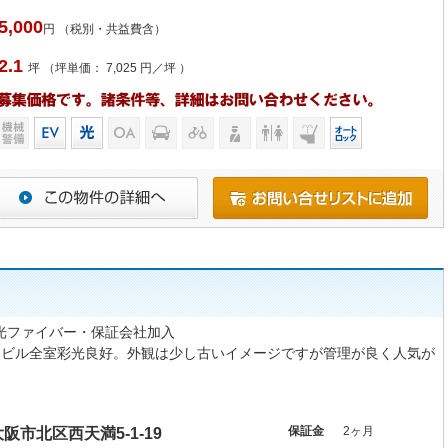
5,000
円 （税別・共益費含）
2.1
坪 （坪単価： 7,025 円／坪 ）
・光ファイバー・保証会社加入
角ビル全室彩光良好。外観は少し古いイメージですが管理が良く人気が
保証金
2ヶ月
大阪市北区西天満5-1-19