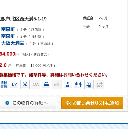
保証金
2ヶ月
大阪市北区西天満5-1-19
礼金
2 ヶ月
南森町
」 2 分（ 堺筋線 ）
南森町
」 2 分（ 谷町線 ）
大阪天満宮
」 4 分（ 東西線 ）
64,000
円 （税別・共益費含）
2.0
坪 （坪単価： 12,000 円／坪 ）