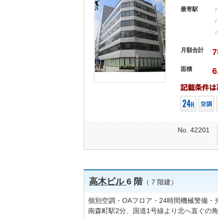
最寄駅
「
「
「
月額合計
7
面積
6
No. 42201
高木ビル
6 階
（ 7 階建）
個別空調・OAフロア・24時間機械警備
南森町駅2分、国道1号線より北へ直ぐの