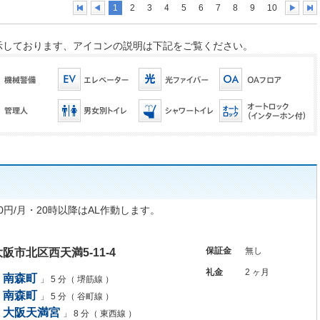
1
2
3
4
5
6
7
8
9
10
示しております、アイコンの説明は下記をご覧ください。
00円/月・20時以降はAL作動します。
保証金
無し
大阪市北区西天満5-11-4
礼金
2 ヶ月
南森町
」 5 分（ 堺筋線 ）
南森町
」 5 分（ 谷町線 ）
大阪天満宮
」 8 分（ 東西線 ）