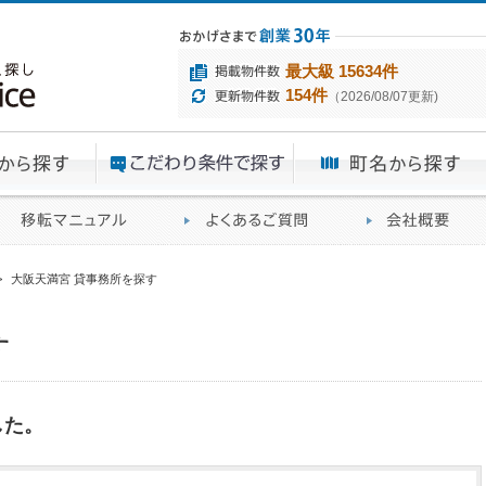
最大級 15634件
154件
（2026/08/07更新)
エリアから探す
目的から探す
ME
ィス仲介実績
移転マニュアル
賃貸オフィスに関す
>
大阪天満宮 貸事務所を探す
す
した。