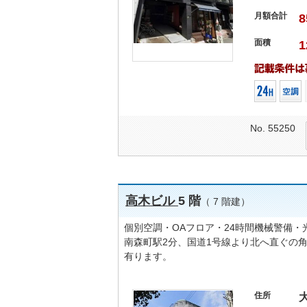
月額合計
8
面積
1
No. 55250
高木ビル
5 階
（ 7 階建）
個別空調・OAフロア・24時間機械警備
南森町駅2分、国道1号線より北へ直ぐの
有ります。
住所