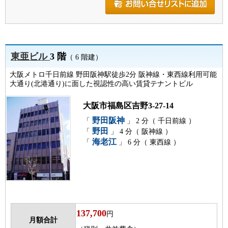
東亜ビル
3 階
（ 6 階建）
大阪メトロ千日前線 野田阪神駅徒歩2分 阪神線・東西線利用可能
大通り(北港通り)に面した視認性の高い賃貸テナントビル
大阪市福島区吉野3-27-14
野田阪神
「
」 2 分（ 千日前線 ）
野田
「
」 4 分（ 阪神線 ）
海老江
「
」 6 分（ 東西線 ）
137,700
円
月額合計