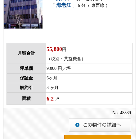
海老江
「
」 6 分（ 東西線 ）
55,800
円
月額合計
（税別・共益費含）
坪単価
9,000 円／坪
保証金
6ヶ月
解約引
3 ヶ月
6.2
面積
坪
No. 48839