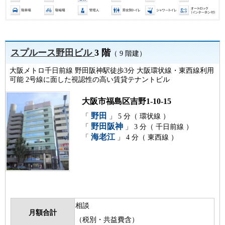
スプルース野田ビル
3 階
（ 9 階建）
大阪メトロ千日前線 野田阪神駅徒歩3分 大阪環状線・東西線利用
可能 2号線に面した視認性の高い賃貸テナントビル
大阪市福島区吉野1-10-15
野田
「
」 5 分（ 環状線 ）
野田阪神
「
」 3 分（ 千日前線 ）
海老江
「
」 4 分（ 東西線 ）
相談
月額合計
（税別・共益費含）