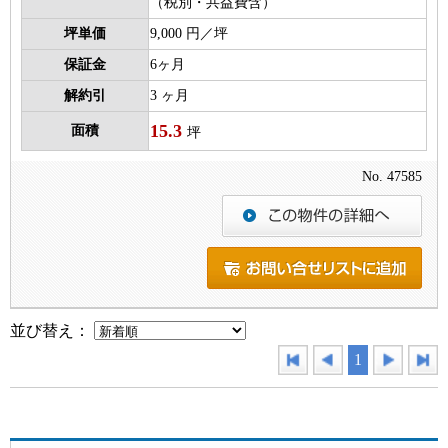
（税別・共益費含）
坪単価
9,000 円／坪
保証金
6ヶ月
解約引
3 ヶ月
15.3
面積
坪
No. 47585
並び替え：
1