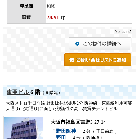
坪単価
相談
28.91
面積
坪
No. 5352
東亜ビル
6 階
（ 6 階建）
大阪メトロ千日前線 野田阪神駅徒歩2分 阪神線・東西線利用可能
大通り(北港通り)に面した視認性の高い賃貸テナントビル
大阪市福島区吉野3-27-14
野田阪神
「
」 2 分（ 千日前線 ）
野田
「
」 4 分（ 阪神線 ）