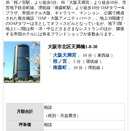
JR「桜ノ宮駅」より徒歩5分、JR「大阪天満宮」より徒歩10分、市
営地下鉄谷町線、堺筋線「南森町駅」より徒歩10分 OAPタワー&
プラザ、帝国ホテル大阪、ギャラリー、マンション、公園で構成
された複合施設「OAP・大阪アメニティパーク」。地上39階建て
のOAPタワーは主としてオフィスビルとなっているが、地下1階・
地上1～2階は和・洋・中などさまざまなレストランのほか、隣接
する帝国ホテルには有名ブランドショップが多数あります。
大阪市北区天満橋1-8-30
大阪天満宮
「
」 10 分（ 東西線 ）
桜ノ宮
「
」 5 分（ 環状線 ）
南森町
「
」 10 分（ 堺筋線 ）
相談
月額合計
（税別・共益費含）
坪単価
相談