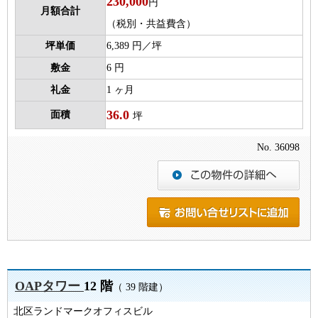
230,000
円
月額合計
（税別・共益費含）
坪単価
6,389 円／坪
敷金
6 円
礼金
1 ヶ月
36.0
面積
坪
No. 36098
OAPタワー
12 階
（ 39 階建）
北区ランドマークオフィスビル