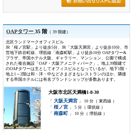
OAPタワー
35 階
（ 39 階建）
北区ランドマークオフィスビル
JR「桜ノ宮駅」より徒歩5分、JR「大阪天満宮」より徒歩10分、市
営地下鉄谷町線、堺筋線「南森町駅」より徒歩10分 OAPタワー&
プラザ、帝国ホテル大阪、ギャラリー、マンション、公園で構成
された複合施設「OAP・大阪アメニティパーク」。地上39階建て
のOAPタワーは主としてオフィスビルとなっているが、地下1階・
地上1～2階は和・洋・中などさまざまなレストランのほか、隣接
する帝国ホテルには有名ブランドショップが多数あります。
大阪市北区天満橋1-8-30
大阪天満宮
「
」 10 分（ 東西線 ）
桜ノ宮
「
」 5 分（ 環状線 ）
南森町
「
」 10 分（ 堺筋線 ）