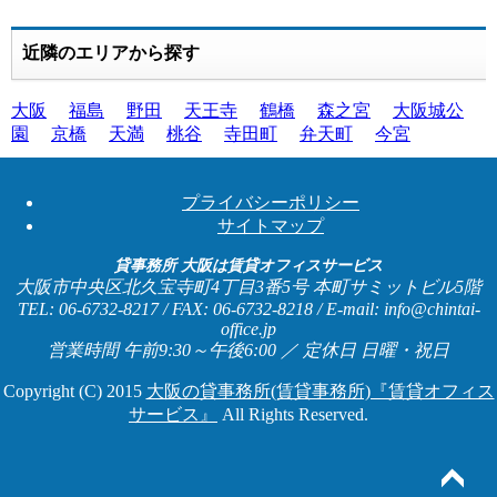
近隣のエリアから探す
大阪
福島
野田
天王寺
鶴橋
森之宮
大阪城公
園
京橋
天満
桃谷
寺田町
弁天町
今宮
プライバシーポリシー
サイトマップ
貸事務所 大阪は賃貸オフィスサービス
大阪市中央区北久宝寺町4丁目3番5号 本町サミットビル5階
TEL: 06-6732-8217 / FAX: 06-6732-8218 / E-mail: info@chintai-
office.jp
営業時間 午前9:30～午後6:00 ／ 定休日 日曜・祝日
Copyright (C) 2015
大阪の貸事務所(賃貸事務所)『賃貸オフィス
サービス』
All Rights Reserved.