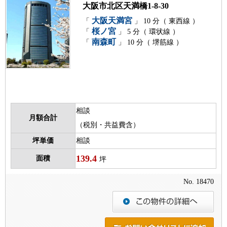
大阪市北区天満橋1-8-30
大阪天満宮
「
」 10 分（ 東西線 ）
桜ノ宮
「
」 5 分（ 環状線 ）
南森町
「
」 10 分（ 堺筋線 ）
相談
月額合計
（税別・共益費含）
坪単価
相談
139.4
面積
坪
No. 18470