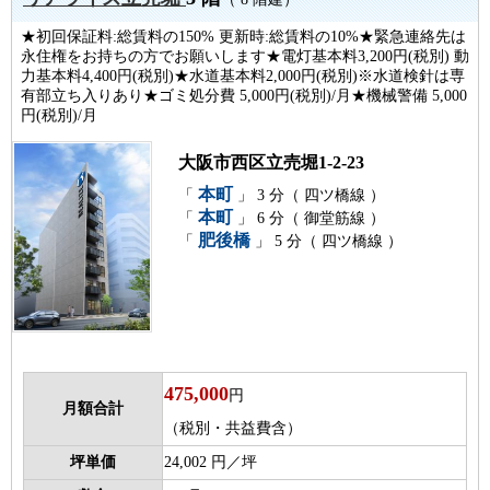
★初回保証料:総賃料の150% 更新時:総賃料の10%★緊急連絡先は
永住権をお持ちの方でお願いします★電灯基本料3,200円(税別) 動
力基本料4,400円(税別)★水道基本料2,000円(税別)※水道検針は専
有部立ち入りあり★ゴミ処分費 5,000円(税別)/月★機械警備 5,000
円(税別)/月
大阪市西区立売堀1-2-23
本町
「
」 3 分（ 四ツ橋線 ）
本町
「
」 6 分（ 御堂筋線 ）
肥後橋
「
」 5 分（ 四ツ橋線 ）
475,000
円
月額合計
（税別・共益費含）
坪単価
24,002 円／坪