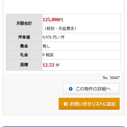
125,000
円
月額合計
（税別・共益費含）
坪単価
9,976 円／坪
敷金
無し
礼金
0 相談
12.53
面積
坪
No. 56047