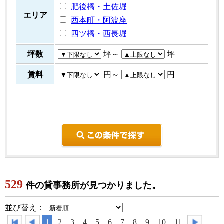
肥後橋・土佐堀
エリア
西本町・阿波座
四ツ橋・西長堀
坪数
坪～
坪
賃料
円～
円
こ
529
件の貸事務所が見つかりました。
並び替え：
1
2
3
4
5
6
7
8
9
10
11