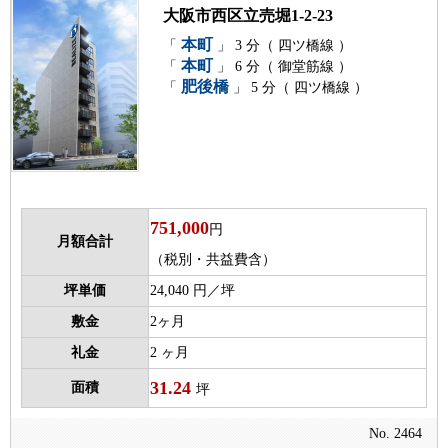
大阪市西区立売堀1-2-23
本町
「
」 3 分（ 四ツ橋線 ）
本町
「
」 6 分（ 御堂筋線 ）
肥後橋
「
」 5 分（ 四ツ橋線 ）
751,000
円
月額合計
（税別・共益費含）
坪単価
24,040 円／坪
敷金
2ヶ月
礼金
2 ヶ月
31.24
面積
坪
No. 2464