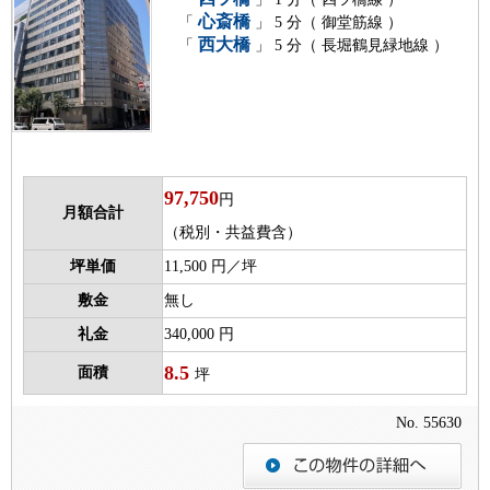
心斎橋
「
」 5 分（ 御堂筋線 ）
西大橋
「
」 5 分（ 長堀鶴見緑地線 ）
97,750
円
月額合計
（税別・共益費含）
坪単価
11,500 円／坪
敷金
無し
礼金
340,000 円
8.5
面積
坪
No. 55630