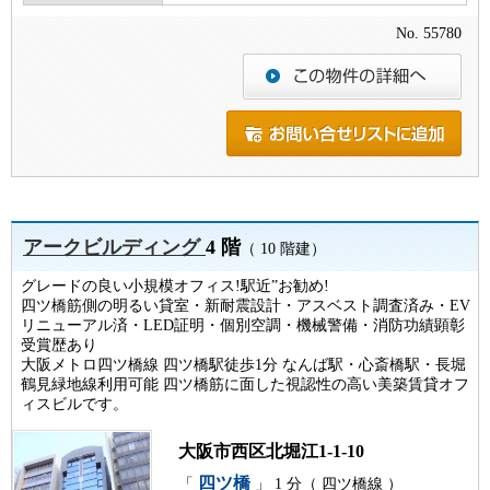
No. 55780
アークビルディング
4 階
（ 10 階建）
グレードの良い小規模オフィス!駅近”お勧め!
四ツ橋筋側の明るい貸室・新耐震設計・アスベスト調査済み・EV
リニューアル済・LED証明・個別空調・機械警備・消防功績顕彰
受賞歴あり
大阪メトロ四ツ橋線 四ツ橋駅徒歩1分 なんば駅・心斎橋駅・長堀
鶴見緑地線利用可能 四ツ橋筋に面した視認性の高い美築賃貸オフ
ィスビルです。
大阪市西区北堀江1-1-10
四ツ橋
「
」 1 分（ 四ツ橋線 ）