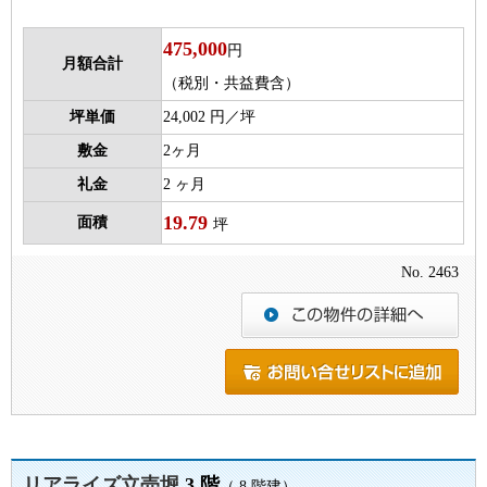
475,000
円
月額合計
（税別・共益費含）
坪単価
24,002 円／坪
敷金
2ヶ月
礼金
2 ヶ月
19.79
面積
坪
No. 2463
リアライズ立売堀
3 階
（ 8 階建）