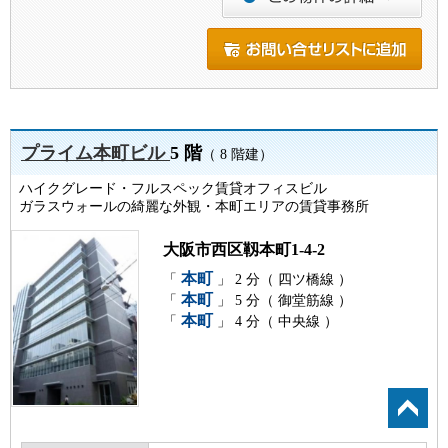
プライム本町ビル
5 階
（ 8 階建）
ハイクグレード・フルスペック賃貸オフィスビル
ガラスウォールの綺麗な外観・本町エリアの賃貸事務所
大阪市西区靱本町1-4-2
本町
「
」 2 分（ 四ツ橋線 ）
本町
「
」 5 分（ 御堂筋線 ）
本町
「
」 4 分（ 中央線 ）