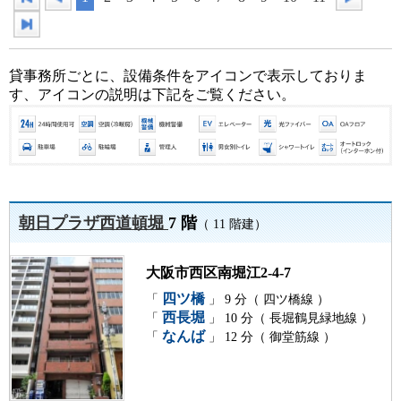
貸事務所ごとに、設備条件をアイコンで表示しておりま
す、アイコンの説明は下記をご覧ください。
朝日プラザ西道頓堀
7 階
（ 11 階建）
大阪市西区南堀江2-4-7
四ツ橋
「
」 9 分（ 四ツ橋線 ）
西長堀
「
」 10 分（ 長堀鶴見緑地線 ）
なんば
「
」 12 分（ 御堂筋線 ）