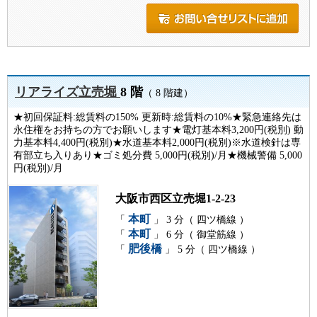
リアライズ立売堀
8 階
（ 8 階建）
★初回保証料:総賃料の150% 更新時:総賃料の10%★緊急連絡先は
永住権をお持ちの方でお願いします★電灯基本料3,200円(税別) 動
力基本料4,400円(税別)★水道基本料2,000円(税別)※水道検針は専
有部立ち入りあり★ゴミ処分費 5,000円(税別)/月★機械警備 5,000
円(税別)/月
大阪市西区立売堀1-2-23
本町
「
」 3 分（ 四ツ橋線 ）
本町
「
」 6 分（ 御堂筋線 ）
肥後橋
「
」 5 分（ 四ツ橋線 ）