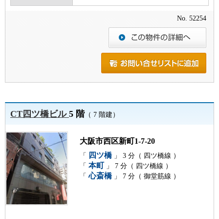
No. 52254
CT四ツ橋ビル
5 階
（ 7 階建）
大阪市西区新町1-7-20
四ツ橋
「
」 3 分（ 四ツ橋線 ）
本町
「
」 7 分（ 四ツ橋線 ）
心斎橋
「
」 7 分（ 御堂筋線 ）