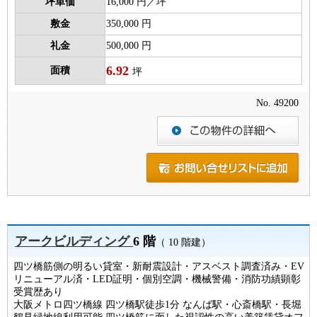
坪単価
16,000 円／坪
敷金
350,000 円
礼金
500,000 円
6.92
面積
坪
No. 49200
アークビルディング
6 階
（ 10 階建）
四ツ橋筋側の明るい貸室・新耐震設計・アスベスト調査済み・EV
リニューアル済・LED証明・個別空調・機械警備・消防功績顕彰
受賞歴あり
大阪メトロ四ツ橋線 四ツ橋駅徒歩1分 なんば駅・心斎橋駅・長堀