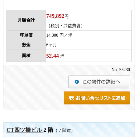
749,892
円
月額合計
（税別・共益費含）
坪単価
14,300 円／坪
敷金
6ヶ月
52.44
面積
坪
No. 55230
CT四ツ橋ビル
2 階
（ 7 階建）