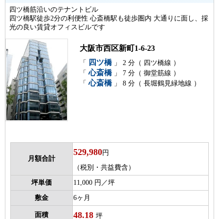
四ツ橋筋沿いのテナントビル
四ツ橋駅徒歩2分の利便性 心斎橋駅も徒歩圏内 大通りに面し、採
光の良い賃貸オフィスビルです
大阪市西区新町1-6-23
四ツ橋
「
」 2 分（ 四ツ橋線 ）
心斎橋
「
」 7 分（ 御堂筋線 ）
心斎橋
「
」 8 分（ 長堀鶴見緑地線 ）
529,980
円
月額合計
（税別・共益費含）
坪単価
11,000 円／坪
敷金
6ヶ月
48.18
面積
坪