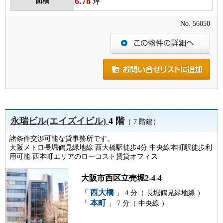
6.78
面積
坪
No. 56050
永瑞ビル(エイズイビル)
4 階
（ 7 階建）
諸条件交渉可能な貸事務所です。
大阪メトロ長堀鶴見緑地線 西大橋駅徒歩4分 中央線本町駅徒歩利
用可能 西本町エリアのローコスト賃貸オフィス
大阪市西区立売堀2-4-4
西大橋
「
」 4 分（ 長堀鶴見緑地線 ）
本町
「
」 7 分（ 中央線 ）