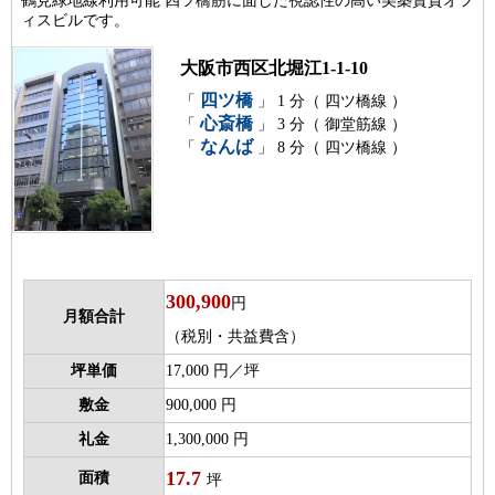
鶴見緑地線利用可能 四ツ橋筋に面した視認性の高い美築賃貸オフ
ィスビルです。
大阪市西区北堀江1-1-10
四ツ橋
「
」 1 分（ 四ツ橋線 ）
心斎橋
「
」 3 分（ 御堂筋線 ）
なんば
「
」 8 分（ 四ツ橋線 ）
300,900
円
月額合計
（税別・共益費含）
坪単価
17,000 円／坪
敷金
900,000 円
礼金
1,300,000 円
17.7
面積
坪