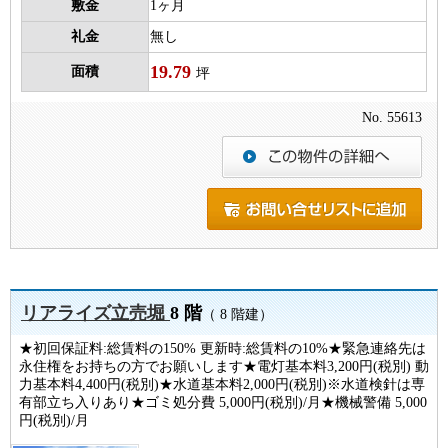
敷金
1ヶ月
礼金
無し
19.79
面積
坪
No. 55613
リアライズ立売堀
8 階
（ 8 階建）
★初回保証料:総賃料の150% 更新時:総賃料の10%★緊急連絡先は
永住権をお持ちの方でお願いします★電灯基本料3,200円(税別) 動
力基本料4,400円(税別)★水道基本料2,000円(税別)※水道検針は専
有部立ち入りあり★ゴミ処分費 5,000円(税別)/月★機械警備 5,000
円(税別)/月