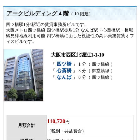
アークビルディング
4 階
（ 10 階建）
四ツ橋駅1分!駅近の賃貸事務所ビルです。
大阪メトロ四ツ橋線 四ツ橋駅徒歩1分 なんば駅・心斎橋駅・長堀
鶴見緑地線利用可能 四ツ橋筋に面した視認性の高い美築賃貸オフ
ィスビルです。
大阪市西区北堀江1-1-10
四ツ橋
「
」 1 分（ 四ツ橋線 ）
心斎橋
「
」 3 分（ 御堂筋線 ）
なんば
「
」 8 分（ 四ツ橋線 ）
110,720
円
月額合計
（税別・共益費含）