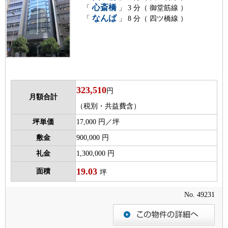
心斎橋
「
」 3 分（ 御堂筋線 ）
なんば
「
」 8 分（ 四ツ橋線 ）
323,510
円
月額合計
（税別・共益費含）
坪単価
17,000 円／坪
敷金
900,000 円
礼金
1,300,000 円
19.03
面積
坪
No. 49231