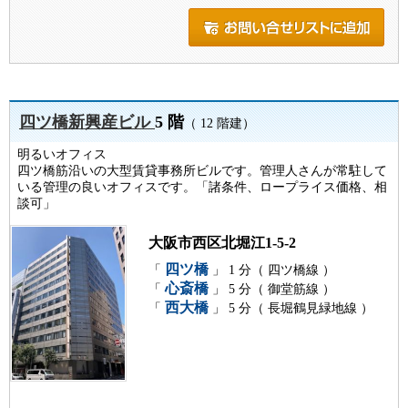
四ツ橋新興産ビル
5 階
（ 12 階建）
明るいオフィス
四ツ橋筋沿いの大型賃貸事務所ビルです。管理人さんが常駐して
いる管理の良いオフィスです。「諸条件、ロープライス価格、相
談可」
大阪市西区北堀江1-5-2
四ツ橋
「
」 1 分（ 四ツ橋線 ）
心斎橋
「
」 5 分（ 御堂筋線 ）
西大橋
「
」 5 分（ 長堀鶴見緑地線 ）