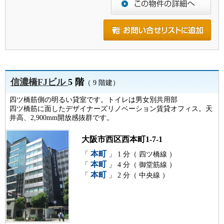
信濃橋FJビル
5 階
（ 9 階建）
四ツ橋筋側の明るい貸室です。トイレは男女別共用部
四ツ橋筋に面したデザイナーズリノベーション賃貸オフィス。天
井高、2,900mm開放感抜群です。
大阪市西区西本町1-7-1
本町
「
」 1 分（ 四ツ橋線 ）
本町
「
」 4 分（ 御堂筋線 ）
本町
「
」 2 分（ 中央線 ）