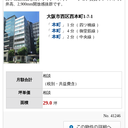
井高、2,900mm開放感抜群です。
大阪市西区西本町1-7-1
本町
「
」 1 分（ 四ツ橋線 ）
本町
「
」 4 分（ 御堂筋線 ）
本町
「
」 2 分（ 中央線 ）
相談
月額合計
（税別・共益費含）
坪単価
相談
29.0
面積
坪
No. 41246