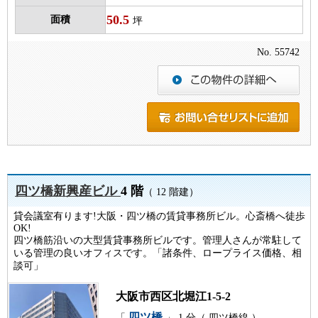
50.5
面積
坪
No. 55742
四ツ橋新興産ビル
4 階
（ 12 階建）
貸会議室有ります!大阪・四ツ橋の賃貸事務所ビル。心斎橋へ徒歩
OK!
四ツ橋筋沿いの大型賃貸事務所ビルです。管理人さんが常駐して
いる管理の良いオフィスです。「諸条件、ロープライス価格、相
談可」
大阪市西区北堀江1-5-2
四ツ橋
「
」 1 分（ 四ツ橋線 ）