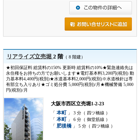
リアライズ立売堀
2 階
（ 8 階建）
★初回保証料:総賃料の150% 更新時:総賃料の10%★緊急連絡先は
永住権をお持ちの方でお願いします★電灯基本料3,200円(税別) 動
力基本料4,400円(税別)★水道基本料2,000円(税別)※水道検針は専
有部立ち入りあり★ゴミ処分費 5,000円(税別)/月★機械警備 5,000
円(税別)/月
大阪市西区立売堀1-2-23
本町
「
」 3 分（ 四ツ橋線 ）
本町
「
」 6 分（ 御堂筋線 ）
肥後橋
「
」 5 分（ 四ツ橋線 ）