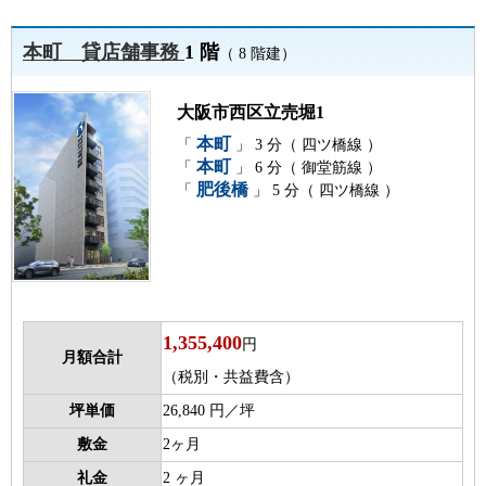
本町 貸店舗事務
1 階
（ 8 階建）
大阪市西区立売堀1
本町
「
」 3 分（ 四ツ橋線 ）
本町
「
」 6 分（ 御堂筋線 ）
肥後橋
「
」 5 分（ 四ツ橋線 ）
1,355,400
円
月額合計
（税別・共益費含）
坪単価
26,840 円／坪
敷金
2ヶ月
礼金
2 ヶ月