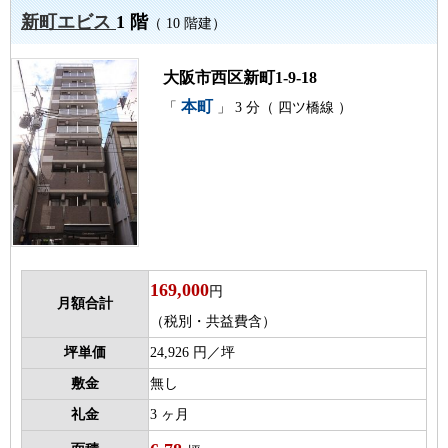
新町エビス
1 階
（ 10 階建）
大阪市西区新町1-9-18
本町
「
」 3 分（ 四ツ橋線 ）
169,000
円
月額合計
（税別・共益費含）
坪単価
24,926 円／坪
敷金
無し
礼金
3 ヶ月