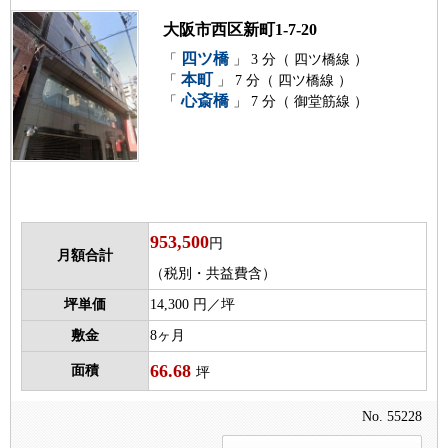
大阪市西区新町1-7-20
四ツ橋
「
」 3 分（ 四ツ橋線 ）
本町
「
」 7 分（ 四ツ橋線 ）
心斎橋
「
」 7 分（ 御堂筋線 ）
953,500
円
月額合計
（税別・共益費含）
坪単価
14,300 円／坪
敷金
8ヶ月
66.68
面積
坪
No. 55228