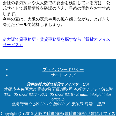
会社の暑気払いや大人数での宴会を検討している方は、公
式サイトで最新情報を確認のうえ、早めの予約をおすすめ
します。
今年の夏は、大阪の夜景や川の風を感じながら、とびきり
冷えたビールで乾杯しましょう。
※大阪で貸事務所・賃貸事務所を探すなら『賃貸オフィス
サービス』
プライバシーポリシー
サイトマップ
貸事務所 大阪は賃貸オフィスサービス
大阪市中央区北久宝寺町4丁目3番5号 本町サミットビル5階
TEL: 06-6732-8217 / FAX: 06-6732-8218 / E-mail: info@chintai-
office.jp
営業時間 午前9:30～午後6:00 ／ 定休日 日曜・祝日
Copyright (C) 2015
大阪の貸事務所(賃貸事務所)『賃貸オフィス