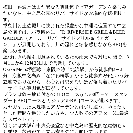
梅田・難波とはまた異なる雰囲気でビアガーデンを楽しみ
たいなら、中之島公園のリバーサイドが穴場的な選択肢で
す。
堂島川と土佐堀川に挟まれた緑豊かな中洲に位置する中之
島公園では、バラ園内に「"R"RIVERSIDE GRILL＆BEER
GARDEN（アール・リバーサイドグリル＆ビアガーデ
ン）」が展開しており、川の流れと緑を感じながらBBQを
楽しめます。
屋根付きの席も用意されているため雨天でも対応可能で、3
月1日から12月25日まで営業しています。
Osaka Metro堺筋線・京阪本線「北浜駅」から徒歩約2～3
分、京阪中之島線「なにわ橋駅」からも徒歩約2分という好
立地でありながら、都心とは思えないほど落ち着いたリバ
ーサイドの雰囲気が広がっています。
プランは飲み放題付きのBBQコースが4,500円～で、スタン
ダードBBQコースとカジュアルBBQコースが選べます。
ガヤガヤした大規模ビアガーデンとは少し違う、ゆったり
とした時間を過ごしたい方や、少人数でのアフター5に最適
なスポットです。
近くには大阪市中央公会堂など中之島の歴史的な建物も立
ち並び、散歩がてら立ち寄るのにも向いています。