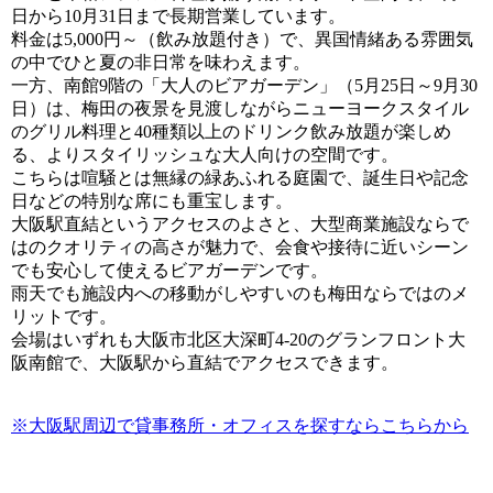
日から10月31日まで長期営業しています。
料金は5,000円～（飲み放題付き）で、異国情緒ある雰囲気
の中でひと夏の非日常を味わえます。
一方、南館9階の「大人のビアガーデン」（5月25日～9月30
日）は、梅田の夜景を見渡しながらニューヨークスタイル
のグリル料理と40種類以上のドリンク飲み放題が楽しめ
る、よりスタイリッシュな大人向けの空間です。
こちらは喧騒とは無縁の緑あふれる庭園で、誕生日や記念
日などの特別な席にも重宝します。
大阪駅直結というアクセスのよさと、大型商業施設ならで
はのクオリティの高さが魅力で、会食や接待に近いシーン
でも安心して使えるビアガーデンです。
雨天でも施設内への移動がしやすいのも梅田ならではのメ
リットです。
会場はいずれも大阪市北区大深町4-20のグランフロント大
阪南館で、大阪駅から直結でアクセスできます。
※大阪駅周辺で貸事務所・オフィスを探すならこちらから