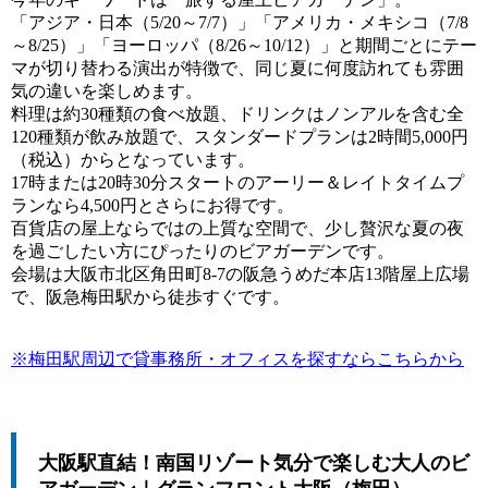
「アジア・日本（5/20～7/7）」「アメリカ・メキシコ（7/8
～8/25）」「ヨーロッパ（8/26～10/12）」と期間ごとにテー
マが切り替わる演出が特徴で、同じ夏に何度訪れても雰囲
気の違いを楽しめます。
料理は約30種類の食べ放題、ドリンクはノンアルを含む全
120種類が飲み放題で、スタンダードプランは2時間5,000円
（税込）からとなっています。
17時または20時30分スタートのアーリー＆レイトタイムプ
ランなら4,500円とさらにお得です。
百貨店の屋上ならではの上質な空間で、少し贅沢な夏の夜
を過ごしたい方にぴったりのビアガーデンです。
会場は大阪市北区角田町8-7の阪急うめだ本店13階屋上広場
で、阪急梅田駅から徒歩すぐです。
※梅田駅周辺で貸事務所・オフィスを探すならこちらから
大阪駅直結！南国リゾート気分で楽しむ大人のビ