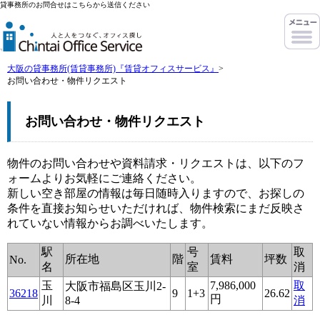
貸事務所のお問合せはこちらから送信ください
大阪の貸事務所(賃貸事務所)『賃貸オフィスサービス』
>
お問い合わせ・物件リクエスト
お問い合わせ・物件リクエスト
物件のお問い合わせや資料請求・リクエストは、以下のフ
ォームよりお気軽にご連絡ください。
新しい空き部屋の情報は毎日随時入りますので、お探しの
条件を直接お知らせいただければ、物件検索にまだ反映さ
れていない情報からお調べいたします。
駅
号
取
所在地
階
賃料
坪数
No.
名
室
消
玉
7,986,000
取
大阪市福島区玉川2-
36218
9
1+3
26.62
円
川
8-4
消