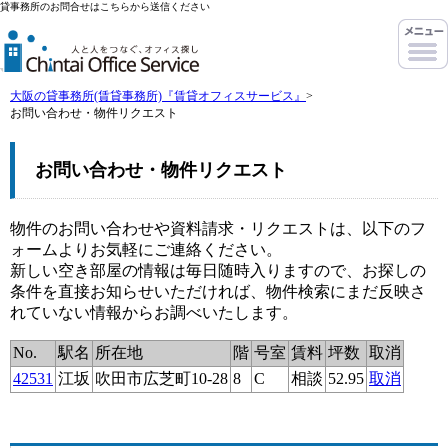
貸事務所のお問合せはこちらから送信ください
大阪の貸事務所(賃貸事務所)『賃貸オフィスサービス』
>
お問い合わせ・物件リクエスト
お問い合わせ・物件リクエスト
物件のお問い合わせや資料請求・リクエストは、以下のフ
ォームよりお気軽にご連絡ください。
新しい空き部屋の情報は毎日随時入りますので、お探しの
条件を直接お知らせいただければ、物件検索にまだ反映さ
れていない情報からお調べいたします。
No.
駅名
所在地
階
号室
賃料
坪数
取消
42531
江坂
吹田市広芝町10-28
8
C
相談
52.95
取消