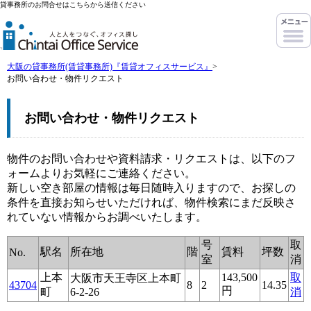
貸事務所のお問合せはこちらから送信ください
大阪の貸事務所(賃貸事務所)『賃貸オフィスサービス』
>
お問い合わせ・物件リクエスト
お問い合わせ・物件リクエスト
物件のお問い合わせや資料請求・リクエストは、以下のフ
ォームよりお気軽にご連絡ください。
新しい空き部屋の情報は毎日随時入りますので、お探しの
条件を直接お知らせいただければ、物件検索にまだ反映さ
れていない情報からお調べいたします。
号
取
駅名
所在地
階
賃料
坪数
No.
室
消
上本
143,500
取
大阪市天王寺区上本町
43704
8
2
14.35
円
町
6-2-26
消