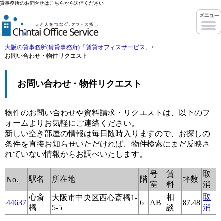
貸事務所のお問合せはこちらから送信ください
大阪の貸事務所(賃貸事務所)『賃貸オフィスサービス』
>
お問い合わせ・物件リクエスト
お問い合わせ・物件リクエスト
物件のお問い合わせや資料請求・リクエストは、以下のフ
ォームよりお気軽にご連絡ください。
新しい空き部屋の情報は毎日随時入りますので、お探しの
条件を直接お知らせいただければ、物件検索にまだ反映さ
れていない情報からお調べいたします。
号
賃
取
駅名
所在地
階
坪数
No.
室
料
消
心斎
相
取
大阪市中央区西心斎橋1-
44637
6
AB
87.48
橋
5-5
談
消