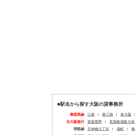
■駅名から探す大阪の貸事務所
御堂筋線
江坂
東三国
新大阪
北大阪急行
箕面萱野
箕面船場阪大前
堺筋線
天神橋六丁目
扇町
南