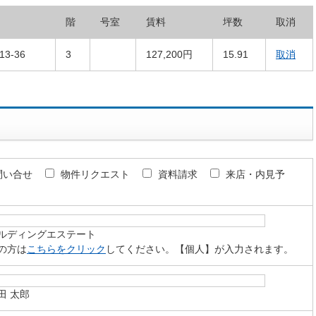
階
号室
賃料
坪数
取消
3-36
3
127,200円
15.91
取消
問い合せ
物件リクエスト
資料請求
来店・内見予
ルディングエステート
の方は
こちらをクリック
してください。【個人】が入力されます。
田 太郎