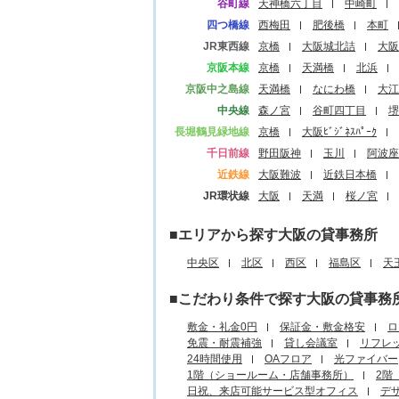
谷町線
天神橋六丁目
中崎町
四つ橋線
西梅田
肥後橋
本町
JR東西線
京橋
大阪城北詰
大阪
京阪本線
京橋
天満橋
北浜
京阪中之島線
天満橋
なにわ橋
大江
中央線
森ノ宮
谷町四丁目
堺
長堀鶴見緑地線
京橋
大阪ﾋﾞｼﾞﾈｽﾊﾟｰｸ
千日前線
野田阪神
玉川
阿波座
近鉄線
大阪難波
近鉄日本橋
JR環状線
大阪
天満
桜ノ宮
■エリアから探す大阪の貸事務所
中央区
北区
西区
福島区
天
■こだわり条件で探す大阪の貸事務
敷金・礼金0円
保証金・敷金格安
ロ
免震・耐震補強
貸し会議室
リフレ
24時間使用
OAフロア
光ファイバー
1階（ショールーム・店舗事務所）
2階
日祝、来店可能サービス型オフィス
デ