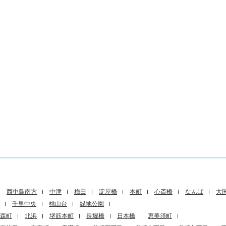
西中島南方
中津
梅田
淀屋橋
本町
心斎橋
なんば
大
千里中央
桃山台
緑地公園
森町
北浜
堺筋本町
長堀橋
日本橋
恵美須町