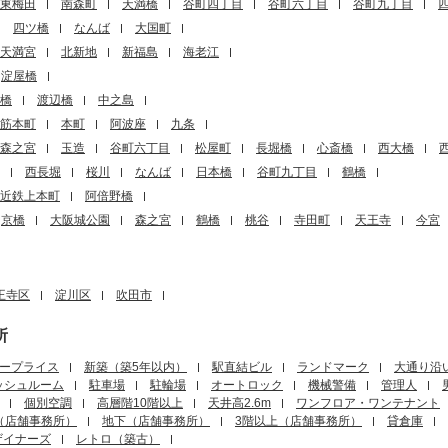
東梅田
南森町
天満橋
谷町四丁目
谷町六丁目
谷町九丁目
四ツ橋
なんば
大国町
天満宮
北新地
新福島
海老江
淀屋橋
橋
渡辺橋
中之島
筋本町
本町
阿波座
九条
森之宮
玉造
谷町六丁目
松屋町
長堀橋
心斎橋
西大橋
西長堀
桜川
なんば
日本橋
谷町九丁目
鶴橋
近鉄上本町
阿倍野橋
京橋
大阪城公園
森之宮
鶴橋
桃谷
寺田町
天王寺
今宮
王寺区
淀川区
吹田市
所
ープライス
新築（築5年以内）
駅直結ビル
ランドマーク
大通り沿
ッシュルーム
駐車場
駐輪場
オートロック
機械警備
管理人
個別空調
高層階10階以上
天井高2.6m
ワンフロア・ワンテナント
（店舗事務所）
地下（店舗事務所）
3階以上（店舗事務所）
貸倉庫
ザイナーズ
レトロ（築古）