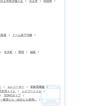
四天王寺前夕陽ヶ丘
天王寺
阿倍野
西長堀
ドーム前千代崎
弁天町
野田
福島
い
エレベーター
新耐震構造
男女別トイレ
シャワートイレ
SOHOタイプ
一棟貸ビル（自社ビル使用）