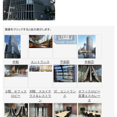
外観
エントランス
平面図
外観②
３階、オフィス
30階、スカイテ
1F、エントラン
オフィスロビー
ロビー
ラス＆レストラ
ス
直通エスカレー
ン
タ