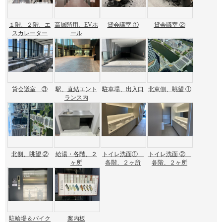
１階、２階、エ
高層階用、EVホ
貸会議室 ①
貸会議室 ②
スカレーター
ール
貸会議室 ③
駅、直結エント
駐車場、出入口
北東側、眺望 ①
ランス内
北側、眺望 ②
給湯・各階、２
トイレ洗面①
トイレ洗面 ②
ヶ所
各階、２ヶ所
各階、２ヶ所
駐輪場＆バイク
案内板