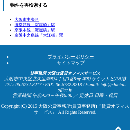
物件を再検索する
大阪市中央区
御堂筋線「
淀屋橋
」駅
京阪本線「
淀屋橋
」駅
京阪中之島線「
大江橋
」駅
プライバシーポリシー
サイトマップ
貸事務所 大阪は賃貸オフィスサービス
大阪市中央区北久宝寺町4丁目3番5号 本町サミットビル5階
TEL: 06-6732-8217 / FAX: 06-6732-8218 / E-mail: info@chintai-
office.jp
営業時間 午前9:30～午後6:00 ／ 定休日 日曜・祝日
Copyright (C) 2015
大阪の貸事務所(賃貸事務所)『賃貸オフィス
サービス』
All Rights Reserved.