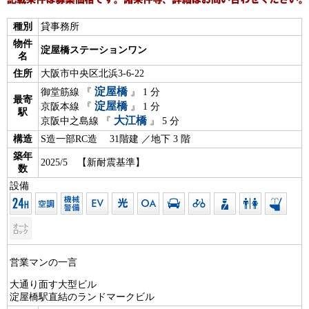
種別
貸事務所
物件
淀屋橋ステーションワン
名
住所
大阪市中央区北浜3-6-22
淀屋橋
御堂筋線 『
』 1 分
最寄
淀屋橋
京阪本線 『
』 1 分
駅
大江橋
京阪中之島線 『
』 5 分
構造
S造一部RC造 31階建 ／地下 3 階
築年
2025/5 【新耐震基準】
数
設備
営業マンの一言
大通り面す大型ビル
淀屋橋駅直結のランドマークビル