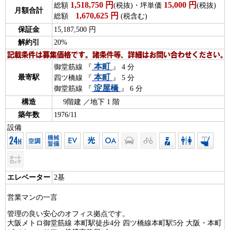
1,518,750
円
15,000
円
総額
(税抜)・坪単価
(税抜)
月額合計
1,670,625
円
総額
(税含む)
保証金
15,187,500 円
解約引
20%
本町
御堂筋線 『
』 4 分
本町
最寄駅
四ツ橋線 『
』 5 分
淀屋橋
御堂筋線 『
』 6 分
構造
9階建 ／地下 1 階
築年数
1976/11
設備
エレベーター
2基
営業マンの一言
管理の良い安心のオフィス拠点です。
大阪メトロ御堂筋線 本町駅徒歩4分 四ツ橋線本町駅5分 大阪・本町