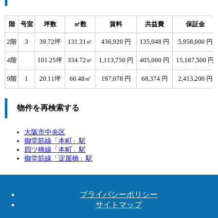
階
号室
坪数
㎡数
賃料
共益費
保証金
2階
3
39.72坪
131.31㎡
436,920 円
135,048 円
5,958,000 円
4階
101.25坪
334.72㎡
1,113,750 円
405,000 円
15,187,500 円
9階
1
20.11坪
66.48㎡
197,078 円
68,374 円
2,413,200 円
物件を再検索する
大阪市中央区
御堂筋線「
本町
」駅
四ツ橋線「
本町
」駅
御堂筋線「
淀屋橋
」駅
プライバシーポリシー
サイトマップ