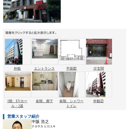
外観
エントランス
平面図
1F玄関
1階、EVホー
各階、廊下
各階、シャワー
外観②
ル・2基
トイレ
営業スタッフ紹介
中阪 浩之
ナカサカ ヒロユキ