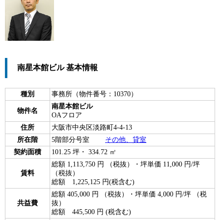
南星本館ビル 基本情報
種別
事務所（物件番号：10370）
南星本館ビル
物件名
OAフロア
住所
大阪市中央区淡路町4-4-13
所在階
5階部分号室
その他、貸室
契約面積
101.25 坪・ 334.72 ㎡
総額 1,113,750 円 （税抜）・坪単価 11,000 円/坪
賃料
（税抜）
総額 1,225,125 円(税含む)
総額 405,000 円 （税抜）・坪単価 4,000 円/坪 （税
共益費
抜）
総額 445,500 円 (税含む)