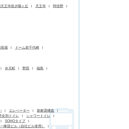
四天王寺前夕陽ヶ丘
天王寺
阿倍野
西長堀
ドーム前千代崎
弁天町
野田
福島
い
エレベーター
新耐震構造
男女別トイレ
シャワートイレ
SOHOタイプ
一棟貸ビル（自社ビル使用）