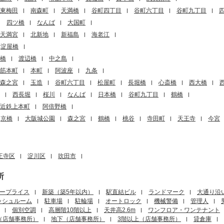
東梅田
南森町
天満橋
谷町四丁目
谷町六丁目
谷町九丁目
四ツ橋
なんば
大国町
天満宮
北新地
新福島
海老江
淀屋橋
橋
渡辺橋
中之島
筋本町
本町
阿波座
九条
森之宮
玉造
谷町六丁目
松屋町
長堀橋
心斎橋
西大橋
西長堀
桜川
なんば
日本橋
谷町九丁目
鶴橋
近鉄上本町
阿倍野橋
京橋
大阪城公園
森之宮
鶴橋
桃谷
寺田町
天王寺
今宮
王寺区
淀川区
吹田市
所
ープライス
新築（築5年以内）
駅直結ビル
ランドマーク
大通り沿
ッシュルーム
駐車場
駐輪場
オートロック
機械警備
管理人
個別空調
高層階10階以上
天井高2.6m
ワンフロア・ワンテナント
（店舗事務所）
地下（店舗事務所）
3階以上（店舗事務所）
貸倉庫