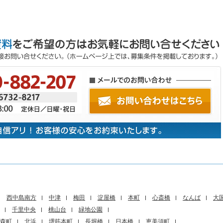
西中島南方
中津
梅田
淀屋橋
本町
心斎橋
なんば
大
千里中央
桃山台
緑地公園
森町
北浜
堺筋本町
長堀橋
日本橋
恵美須町