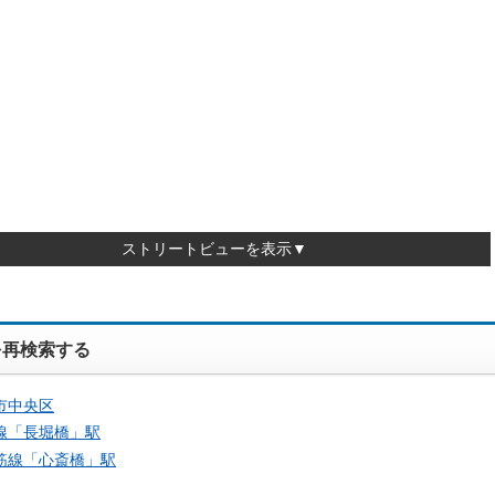
ストリートビューを表示▼
を再検索する
市中央区
線「
長堀橋
」駅
筋線「
心斎橋
」駅