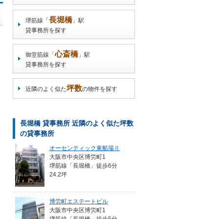
長堀橋
堺筋線「
」駅
貸事務所を探す
心斎橋
御堂筋線「
」駅
貸事務所を探す
坪数
近隣のよく似た
の物件を探す
長堀橋 貸事務所 近隣のよく似た坪数
の貸事務所
オーセンティック東船場Ⅱ
大阪市中央区博労町1
堺筋線「長堀橋」徒歩6分
24.2坪
博労町エステートビル
大阪市中央区博労町1