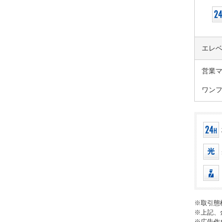
エレ
営業
ワン
※取引態
※上記、
※広告作