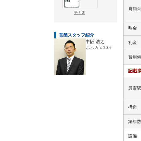
月額
平面図
敷金
営業スタッフ紹介
中阪 浩之
礼金
ナカサカ ヒロユキ
費用
最寄
構造
築年
設備