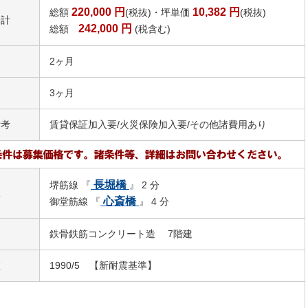
220,000
円
10,382
円
総額
(税抜)・坪単価
(税抜)
合計
242,000
円
総額
(税含む)
2ヶ月
3ヶ月
備考
賃貸保証加入要/火災保険加入要/その他諸費用あり
長堀橋
堺筋線 『
』 2 分
駅
心斎橋
御堂筋線 『
』 4 分
鉄骨鉄筋コンクリート造 7階建
数
1990/5 【新耐震基準】