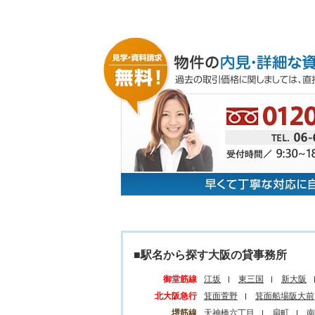
■駅名から探す大阪の貸事務所
御堂筋線
江坂
東三国
新大阪
北大阪急行
箕面萱野
箕面船場阪大前
堺筋線
天神橋六丁目
扇町
南