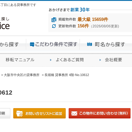
斎橋1丁目にある貸事務所です
最大級 15659件
156件
（2026/08/06更新)
エリアから探す
目的から探す
ME
ィス仲介実績
移転マニュアル
賃貸オフィスに関す
大阪市中央区の貸事務所
長堀橋 貸事務所 4階-No.10612
612