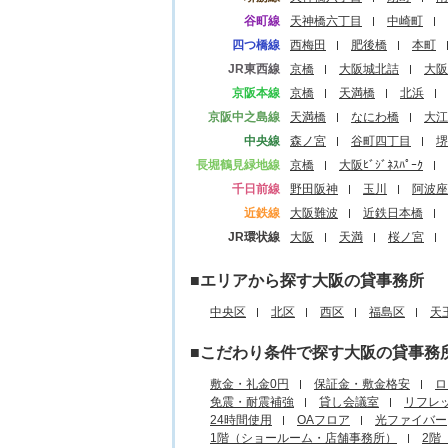
谷町線
天神橋六丁目
中崎町
四つ橋線
西梅田
肥後橋
本町
JR東西線
京橋
大阪城北詰
大阪
京阪本線
京橋
天満橋
北浜
京阪中之島線
天満橋
なにわ橋
大江
中央線
森ノ宮
谷町四丁目
堺
長堀鶴見緑地線
京橋
大阪ﾋﾞｼﾞﾈｽﾊﾟｰｸ
千日前線
野田阪神
玉川
阿波座
近鉄線
大阪難波
近鉄日本橋
JR環状線
大阪
天満
桜ノ宮
■エリアから探す大阪の貸事務所
中央区
北区
西区
福島区
天
■こだわり条件で探す大阪の貸事務
敷金・礼金0円
保証金・敷金格安
ロ
免震・耐震補強
貸し会議室
リフレ
24時間使用
OAフロア
光ファイバー
1階（ショールーム・店舗事務所）
2階