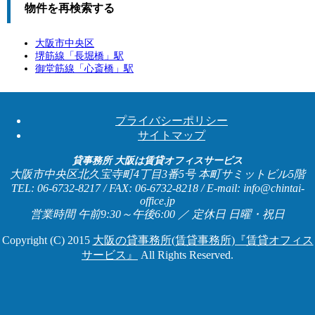
物件を再検索する
大阪市中央区
堺筋線「
長堀橋
」駅
御堂筋線「
心斎橋
」駅
プライバシーポリシー
サイトマップ
貸事務所 大阪は賃貸オフィスサービス
大阪市中央区北久宝寺町4丁目3番5号 本町サミットビル5階
TEL: 06-6732-8217 / FAX: 06-6732-8218 / E-mail: info@chintai-
office.jp
営業時間 午前9:30～午後6:00 ／ 定休日 日曜・祝日
Copyright (C) 2015
大阪の貸事務所(賃貸事務所)『賃貸オフィス
サービス』
All Rights Reserved.