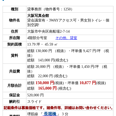
種別
貸事務所（物件番号：1250）
大阪写真会館
物件名
貸会議室有・3WAYアクセス可・男女別トイレ・個
別空調!
住所
大阪市中央区南船場2-7-14
所在階
4階部分号室
その他、貸室
契約面積
13.79 坪・ 45.59 ㎡
総額 130,000 円 （税抜）・坪単価 9,427 円/坪 （税
賃料
抜）
総額 143,000 円(税含む)
総額 20,000 円 （税抜）・坪単価 1,450 円/坪 （税
共益費
抜）
総額 22,000 円 (税含む)
150,000
円
10,877
円
総額
(税抜)・坪単価
(税抜)
月額合計
165,000
円
総額
(税含む)
保証金
520,000 円
解約引
スライド
長堀橋
堺筋線 『
』 3 分