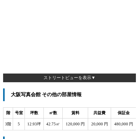
ストリートビューを表示▼
大阪写真会館 その他の部屋情報
階
号室
坪数
㎡数
賃料
共益費
保証金
3階
5
12.93坪
42.75㎡
120,000 円
20,000 円
480,000 円