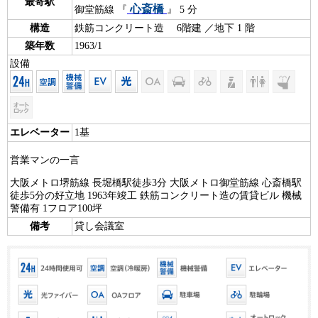
最寄駅
心斎橋
御堂筋線 『
』 5 分
構造
鉄筋コンクリート造 6階建 ／地下 1 階
築年数
1963/1
設備
エレベーター
1基
営業マンの一言
大阪メトロ堺筋線 長堀橋駅徒歩3分 大阪メトロ御堂筋線 心斎橋駅
徒歩5分の好立地 1963年竣工 鉄筋コンクリート造の賃貸ビル 機械
警備有 1フロア100坪
備考
貸し会議室