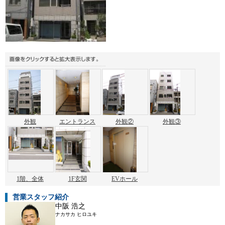
外観
エントランス
外観②
外観③
1階、全体
1F玄関
EVホール
営業スタッフ紹介
中阪 浩之
ナカサカ ヒロユキ