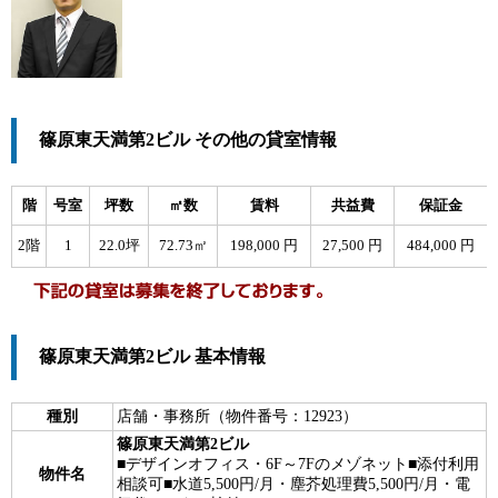
篠原東天満第2ビル その他の貸室情報
階
号室
坪数
㎡数
賃料
共益費
保証金
2階
1
22.0坪
72.73㎡
198,000 円
27,500 円
484,000 円
篠原東天満第2ビル 基本情報
種別
店舗・事務所（物件番号：12923）
篠原東天満第2ビル
■デザインオフィス・6F～7Fのメゾネット■添付利用
物件名
相談可■水道5,500円/月・塵芥処理費5,500円/月・電