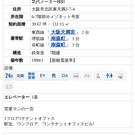
気代メーター検針
住所
大阪市北区東天満2-7-4
所在階
6-7階部分メゾネット号室
契約面積
39.67 坪・ 131.15 ㎡
大阪天満宮
東西線 『
』 2 分
南森町
最寄駅
堺筋線 『
』 3 分
南森町
谷町線 『
』 3 分
構造
鉄骨造 7階建
築年数
1990/1 【新耐震基準】
設備
エレベーター
1基
営業マンの一言
1フロア1テナントオフィス
駅近、ワンフロア、ワンテナントオフィスビル!