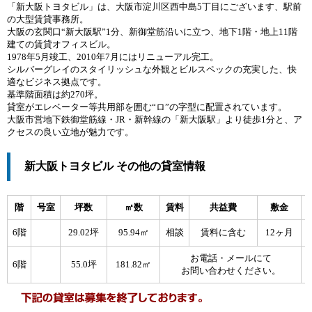
「新大阪トヨタビル」は、大阪市淀川区西中島5丁目にございます、駅前
の大型賃貸事務所。
大阪の玄関口“新大阪駅”1分、新御堂筋沿いに立つ、地下1階・地上11階
建ての賃貸オフィスビル。
1978年5月竣工、2010年7月にはリニューアル完工。
シルバーグレイのスタイリッシュな外観とビルスペックの充実した、快
適なビジネス拠点です。
基準階面積は約270坪。
貸室がエレベーター等共用部を囲む“ロ”の字型に配置されています。
大阪市営地下鉄御堂筋線・JR・新幹線の「新大阪駅」より徒歩1分と、ア
クセスの良い立地が魅力です。
新大阪トヨタビル その他の貸室情報
階
号室
坪数
㎡数
賃料
共益費
敷金
6階
29.02坪
95.94㎡
相談
賃料に含む
12ヶ月
お電話・メールにて
6階
55.0坪
181.82㎡
お問い合わせください。