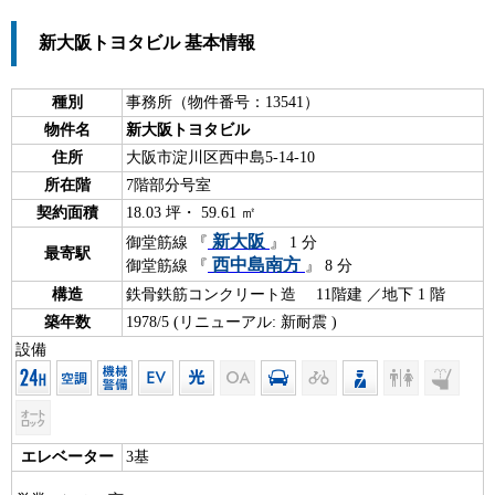
新大阪トヨタビル 基本情報
種別
事務所（物件番号：13541）
物件名
新大阪トヨタビル
住所
大阪市淀川区西中島5-14-10
所在階
7階部分号室
契約面積
18.03 坪・ 59.61 ㎡
新大阪
御堂筋線 『
』 1 分
最寄駅
西中島南方
御堂筋線 『
』 8 分
構造
鉄骨鉄筋コンクリート造 11階建 ／地下 1 階
築年数
1978/5 (リニューアル: 新耐震 )
設備
エレベーター
3基