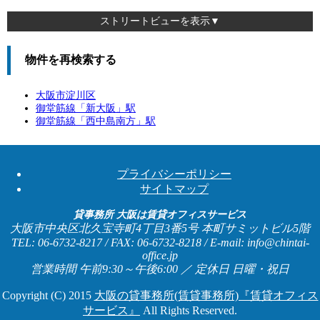
ストリートビューを表示▼
物件を再検索する
大阪市淀川区
御堂筋線「
新大阪
」駅
御堂筋線「
西中島南方
」駅
プライバシーポリシー
サイトマップ
貸事務所 大阪は賃貸オフィスサービス
大阪市中央区北久宝寺町4丁目3番5号 本町サミットビル5階
TEL: 06-6732-8217 / FAX: 06-6732-8218 / E-mail: info@chintai-
office.jp
営業時間 午前9:30～午後6:00 ／ 定休日 日曜・祝日
Copyright (C) 2015
大阪の貸事務所(賃貸事務所)『賃貸オフィス
サービス』
All Rights Reserved.