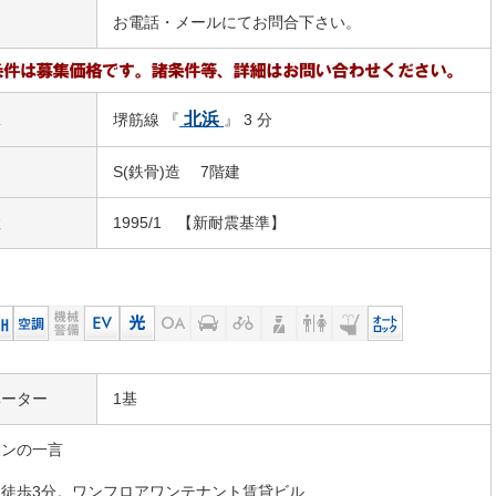
お電話・メールにてお問合下さい。
駅
北浜
堺筋線 『
』 3 分
S(鉄骨)造 7階建
数
1995/1 【新耐震基準】
ベーター
1基
マンの一言
駅徒歩3分。ワンフロアワンテナント賃貸ビル