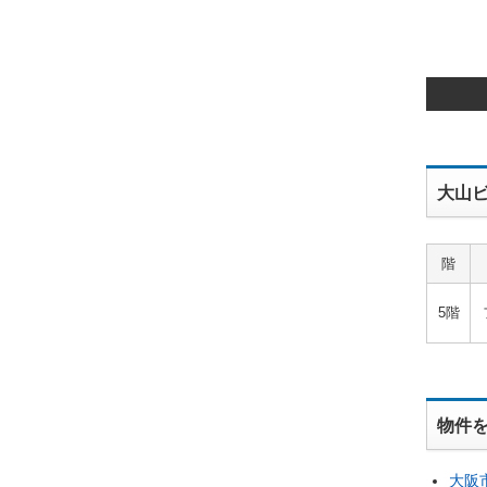
大山ビ
階
5階
物件
大阪