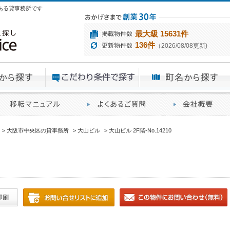
目にある貸事務所です
最大級 15631件
136件
（2026/08/08更新)
エリアから探す
目的から探す
ME
ィス仲介実績
移転マニュアル
賃貸オフィスに関す
大阪市中央区の貸事務所
大山ビル
大山ビル 2F階-No.14210