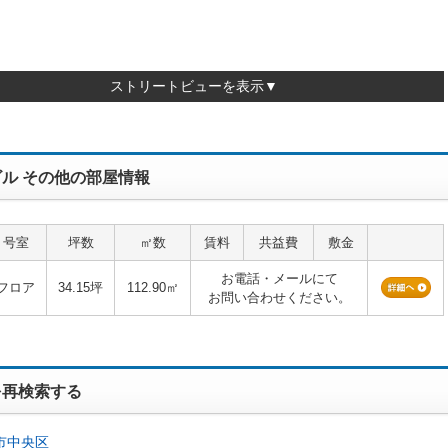
ストリートビューを表示▼
ル その他の部屋情報
号室
坪数
㎡数
賃料
共益費
敷金
お電話・メールにて
フロア
34.15坪
112.90㎡
お問い合わせください。
を再検索する
市中央区