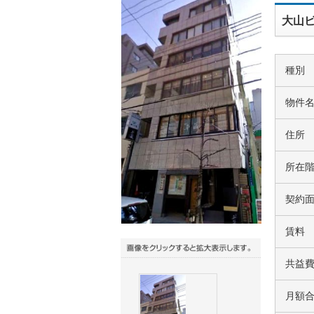
大山ビ
種別
物件
住所
所在
契約
賃料
共益
月額