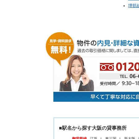
堺筋
■駅名から探す大阪の貸事務所
御堂筋線
江坂
東三国
新大阪