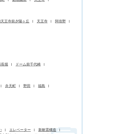
四天王寺前夕陽ヶ丘
天王寺
阿倍野
西長堀
ドーム前千代崎
弁天町
野田
福島
い
エレベーター
新耐震構造