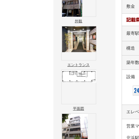
敷金
外観
最寄
構造
築年
エントランス
設備
平面図
エレ
営業
北浜