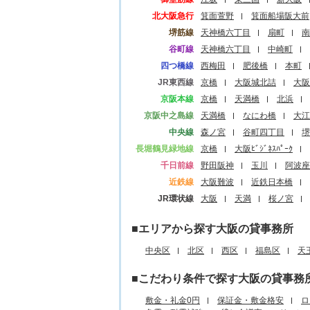
北大阪急行
箕面萱野
箕面船場阪大前
堺筋線
天神橋六丁目
扇町
南
谷町線
天神橋六丁目
中崎町
四つ橋線
西梅田
肥後橋
本町
JR東西線
京橋
大阪城北詰
大阪
京阪本線
京橋
天満橋
北浜
京阪中之島線
天満橋
なにわ橋
大江
中央線
森ノ宮
谷町四丁目
堺
長堀鶴見緑地線
京橋
大阪ﾋﾞｼﾞﾈｽﾊﾟｰｸ
千日前線
野田阪神
玉川
阿波座
近鉄線
大阪難波
近鉄日本橋
JR環状線
大阪
天満
桜ノ宮
■エリアから探す大阪の貸事務所
中央区
北区
西区
福島区
天
■こだわり条件で探す大阪の貸事務
敷金・礼金0円
保証金・敷金格安
ロ