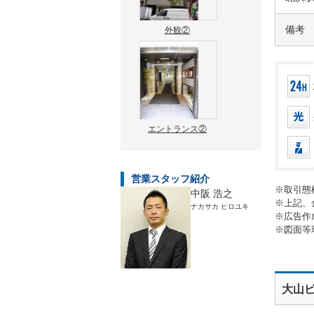
備考
外観②
エントランス②
営業スタッフ紹介
※取引態
中阪 浩之
※上記、
ナカサカ ヒロユキ
※広告作
※図面等
大山