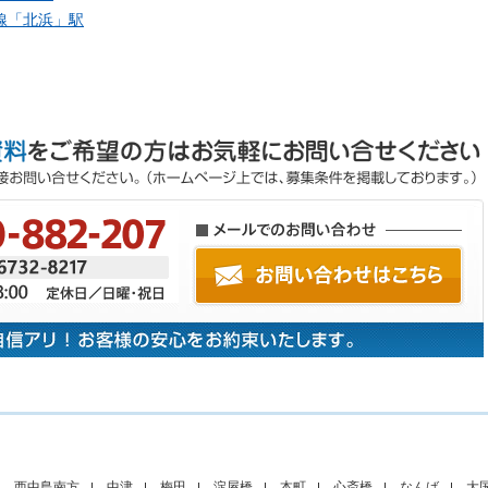
線「
北浜
」駅
西中島南方
中津
梅田
淀屋橋
本町
心斎橋
なんば
大