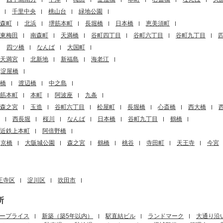
千里中央
桃山台
緑地公園
森町
北浜
堺筋本町
長堀橋
日本橋
恵美須町
東梅田
南森町
天満橋
谷町四丁目
谷町六丁目
谷町九丁目
四ツ橋
なんば
大国町
天満宮
北新地
新福島
海老江
淀屋橋
橋
渡辺橋
中之島
筋本町
本町
阿波座
九条
森之宮
玉造
谷町六丁目
松屋町
長堀橋
心斎橋
西大橋
西長堀
桜川
なんば
日本橋
谷町九丁目
鶴橋
近鉄上本町
阿倍野橋
京橋
大阪城公園
森之宮
鶴橋
桃谷
寺田町
天王寺
今宮
王寺区
淀川区
吹田市
所
ープライス
新築（築5年以内）
駅直結ビル
ランドマーク
大通り沿