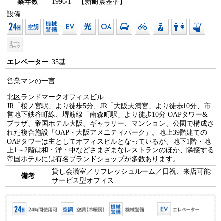
築年数
1996/1 【新耐震基準】
設備
エレベーター
35基
営業マンの一言
北区ランドマークオフィスビル
JR「桜ノ宮駅」より徒歩5分、JR「大阪天満宮」より徒歩10分、市
営地下鉄谷町線、堺筋線「南森町駅」より徒歩10分 OAPタワー&
プラザ、帝国ホテル大阪、ギャラリー、マンション、公園で構成さ
れた複合施設「OAP・大阪アメニティパーク」。地上39階建ての
OAPタワーは主としてオフィスビルとなっているが、地下1階・地
上1～2階は和・洋・中などさまざまなレストランのほか、隣接する
帝国ホテルには有名ブランドショップが多数あります。
貸し会議室／リフレッシュルーム／日祝、来店可能
備考
サービス型オフィス