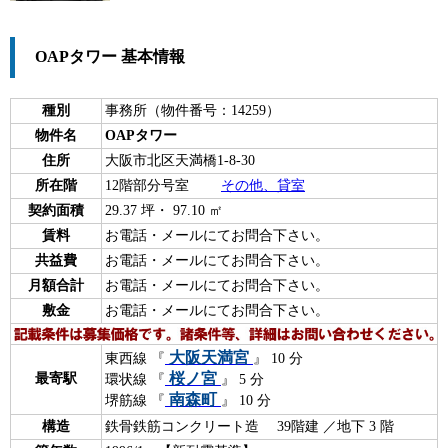
OAPタワー 基本情報
種別
事務所（物件番号：14259）
物件名
OAPタワー
住所
大阪市北区天満橋1-8-30
所在階
12階部分号室
その他、貸室
契約面積
29.37 坪・ 97.10 ㎡
賃料
お電話・メールにてお問合下さい。
共益費
お電話・メールにてお問合下さい。
月額合計
お電話・メールにてお問合下さい。
敷金
お電話・メールにてお問合下さい。
大阪天満宮
東西線 『
』 10 分
桜ノ宮
最寄駅
環状線 『
』 5 分
南森町
堺筋線 『
』 10 分
構造
鉄骨鉄筋コンクリート造 39階建 ／地下 3 階