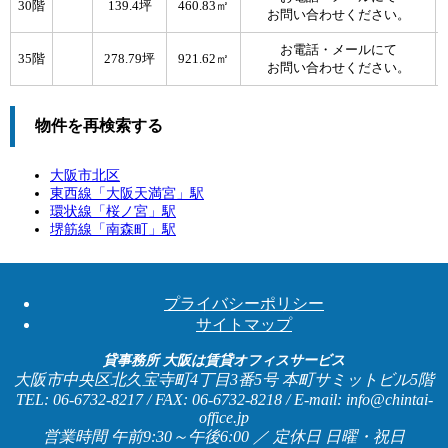
30階
139.4坪
460.83㎡
お問い合わせください。
お電話・メールにて
35階
278.79坪
921.62㎡
お問い合わせください。
物件を再検索する
大阪市北区
東西線「
大阪天満宮
」駅
環状線「
桜ノ宮
」駅
堺筋線「
南森町
」駅
プライバシーポリシー
サイトマップ
貸事務所 大阪は賃貸オフィスサービス
大阪市中央区北久宝寺町4丁目3番5号 本町サミットビル5階
TEL: 06-6732-8217 / FAX: 06-6732-8218 / E-mail: info@chintai-
office.jp
営業時間 午前9:30～午後6:00 ／ 定休日 日曜・祝日