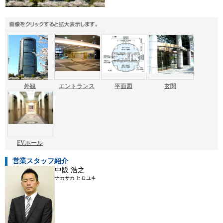
外観
エントランス
平面図
玄関
EVホール
営業スタッフ紹介
中阪 浩之
ナカサカ ヒロユキ