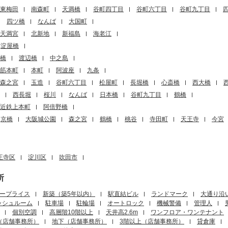
東梅田
南森町
天満橋
谷町四丁目
谷町六丁目
谷町九丁目
四ツ橋
なんば
大国町
天満宮
北新地
新福島
海老江
淀屋橋
橋
渡辺橋
中之島
筋本町
本町
阿波座
九条
森之宮
玉造
谷町六丁目
松屋町
長堀橋
心斎橋
西大橋
西長堀
桜川
なんば
日本橋
谷町九丁目
鶴橋
近鉄上本町
阿倍野橋
京橋
大阪城公園
森之宮
鶴橋
桃谷
寺田町
天王寺
今宮
王寺区
淀川区
吹田市
所
ープライス
新築（築5年以内）
駅直結ビル
ランドマーク
大通り沿
ッシュルーム
駐車場
駐輪場
オートロック
機械警備
管理人
個別空調
高層階10階以上
天井高2.6m
ワンフロア・ワンテナント
（店舗事務所）
地下（店舗事務所）
3階以上（店舗事務所）
貸倉庫