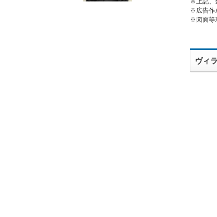
※上記、
※広告作
※図面等
ヴィ