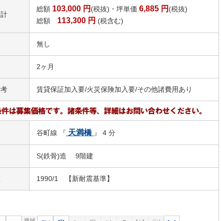
103,000
円
6,885
円
総額
(税抜)・坪単価
(税抜)
合計
113,300
円
総額
(税含む)
無し
2ヶ月
備考
賃貸保証加入要/火災保険加入要/その他諸費用あり
駅
天満橋
谷町線 『
』 4 分
S(鉄骨)造 9階建
数
1990/1 【新耐震基準】