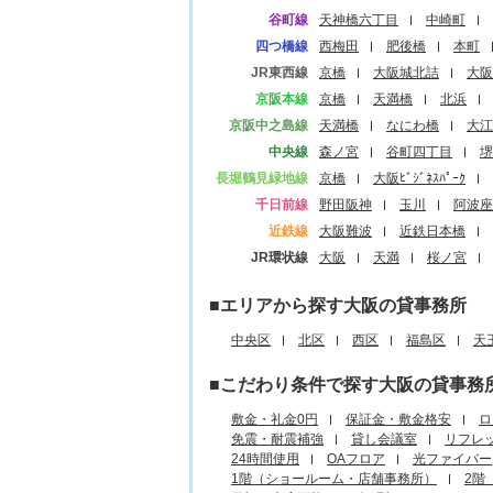
谷町線
天神橋六丁目
中崎町
四つ橋線
西梅田
肥後橋
本町
JR東西線
京橋
大阪城北詰
大阪
京阪本線
京橋
天満橋
北浜
京阪中之島線
天満橋
なにわ橋
大江
中央線
森ノ宮
谷町四丁目
堺
長堀鶴見緑地線
京橋
大阪ﾋﾞｼﾞﾈｽﾊﾟｰｸ
千日前線
野田阪神
玉川
阿波座
近鉄線
大阪難波
近鉄日本橋
JR環状線
大阪
天満
桜ノ宮
■エリアから探す大阪の貸事務所
中央区
北区
西区
福島区
天
■こだわり条件で探す大阪の貸事務
敷金・礼金0円
保証金・敷金格安
ロ
免震・耐震補強
貸し会議室
リフレ
24時間使用
OAフロア
光ファイバー
1階（ショールーム・店舗事務所）
2階