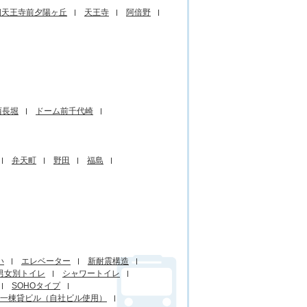
四天王寺前夕陽ヶ丘
天王寺
阿倍野
西長堀
ドーム前千代崎
弁天町
野田
福島
い
エレベーター
新耐震構造
男女別トイレ
シャワートイレ
SOHOタイプ
一棟貸ビル（自社ビル使用）