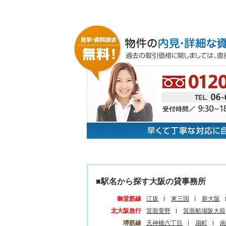
■駅名から探す大阪の貸事務所
御堂筋線
江坂
東三国
新大阪
北大阪急行
箕面萱野
箕面船場阪大前
堺筋線
天神橋六丁目
扇町
南