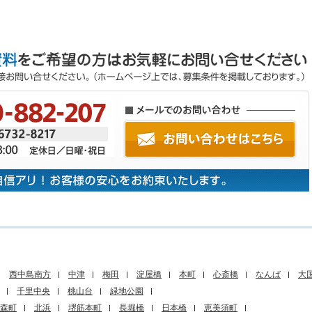
西中島南方
中津
梅田
淀屋橋
本町
心斎橋
なんば
大
千里中央
桃山台
緑地公園
森町
北浜
堺筋本町
長堀橋
日本橋
恵美須町