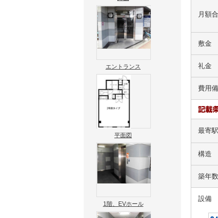
月額
敷金
礼金
エントランス
費用
最寄
平面図
構造
築年
設備
1階、EVホール