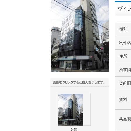
ヴィラ
種別
物件
住所
所在
契約
賃料
共益
外観