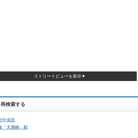
ストリートビューを表示▼
を再検索する
市中央区
線「
天満橋
」駅