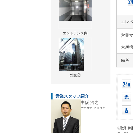
エレ
エントランス内
営業
天満
備考
外観②
営業スタッフ紹介
中阪 浩之
ナカサカ ヒロユキ
※取引態