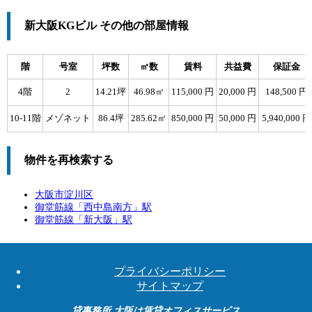
新大阪KGビル その他の部屋情報
階
号室
坪数
㎡数
賃料
共益費
保証金
4階
2
14.21坪
46.98㎡
115,000 円
20,000 円
148,500 円
10-11階
メゾネット
86.4坪
285.62㎡
850,000 円
50,000 円
5,940,000 円
物件を再検索する
大阪市淀川区
御堂筋線「
西中島南方
」駅
御堂筋線「
新大阪
」駅
プライバシーポリシー
サイトマップ
貸事務所 大阪は賃貸オフィスサービス