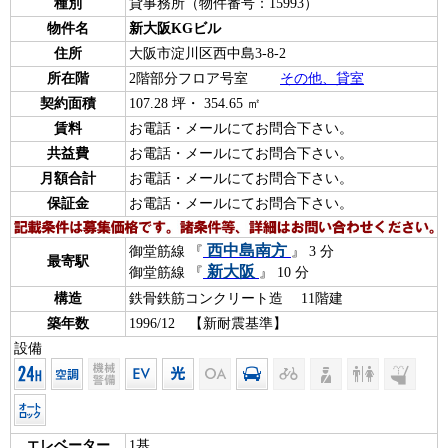
種別
貸事務所（物件番号：15993）
物件名
新大阪KGビル
住所
大阪市淀川区西中島3-8-2
所在階
2階部分フロア号室
その他、貸室
契約面積
107.28 坪・ 354.65 ㎡
賃料
お電話・メールにてお問合下さい。
共益費
お電話・メールにてお問合下さい。
月額合計
お電話・メールにてお問合下さい。
保証金
お電話・メールにてお問合下さい。
西中島南方
御堂筋線 『
』 3 分
最寄駅
新大阪
御堂筋線 『
』 10 分
構造
鉄骨鉄筋コンクリート造 11階建
築年数
1996/12 【新耐震基準】
設備
エレベーター
1基