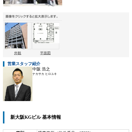
外観
平面図
営業スタッフ紹介
中阪 浩之
ナカサカ ヒロユキ
新大阪KGビル 基本情報