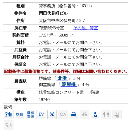
種別
貸事務所（物件番号：16311）
物件名
岡田伏見町ビル
住所
大阪市中央区伏見町2-5-7
所在階
7階部分B号室
その他、貸室
契約面積
17.57 坪・ 58.09 ㎡
賃料
お電話・メールにてお問合下さい。
共益費
お電話・メールにてお問合下さい。
月額合計
お電話・メールにてお問合下さい。
保証金
お電話・メールにてお問合下さい。
北浜
堺筋線 『
』 3 分
最寄駅
淀屋橋
御堂筋線 『
』 4 分
構造
鉄骨鉄筋コンクリート造 7階建
築年数
1974/7
設備