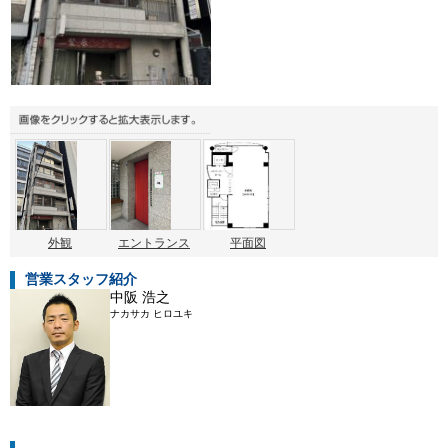
外観
エントランス
平面図
営業スタッフ紹介
中阪 浩之
ナカサカ ヒロユキ