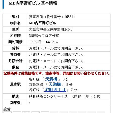
MD内平野町ビル 基本情報
種別
貸事務所（物件番号：16861）
物件名
MD内平野町ビル
住所
大阪市中央区内平野町2-3-5
所在階
3階部分フロア号室
契約面積
19.55 坪・ 64.63 ㎡
賃料
お電話・メールにてお問合下さい。
共益費
お電話・メールにてお問合下さい。
月額合計
お電話・メールにてお問合下さい。
敷金
お電話・メールにてお問合下さい。
天満橋
谷町線 『
』 8 分
天満橋
最寄駅
京阪本線 『
』 8 分
谷町四丁目
谷町線 『
』 7 分
構造
鉄骨鉄筋コンクリート造 8階建 ／地下 1 階
築年数
/
設備