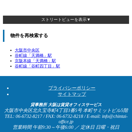
ストリートビューを表示▼
物件を再検索する
大阪市中央区
谷町線「
天満橋
」駅
京阪本線「
天満橋
」駅
谷町線「
谷町四丁目
」駅
プライバシーポリシー
サイトマップ
貸事務所 大阪は賃貸オフィスサービス
大阪市中央区北久宝寺町4丁目3番5号 本町サミットビル5階
TEL: 06-6732-8217 / FAX: 06-6732-8218 / E-mail: info@chintai-
office.jp
営業時間 午前9:30～午後6:00 ／ 定休日 日曜・祝日