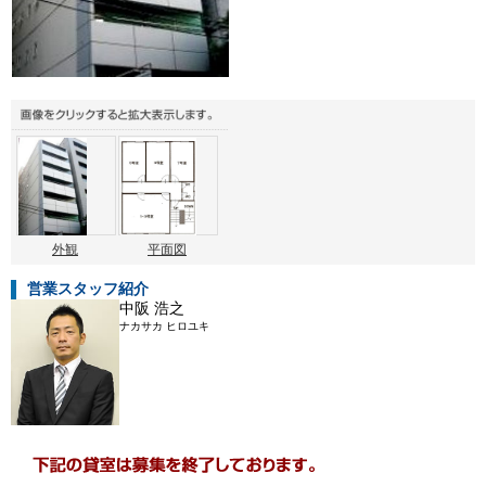
外観
平面図
営業スタッフ紹介
中阪 浩之
ナカサカ ヒロユキ