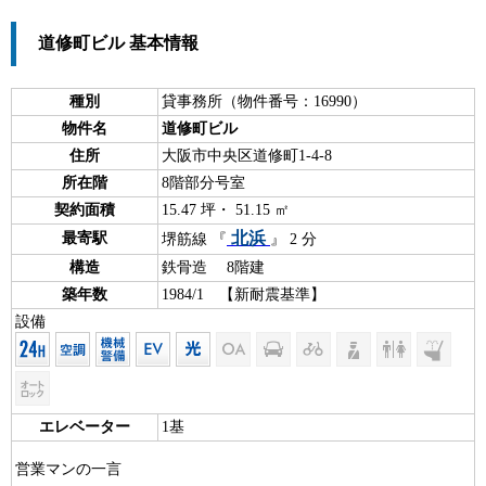
道修町ビル 基本情報
種別
貸事務所（物件番号：16990）
物件名
道修町ビル
住所
大阪市中央区道修町1-4-8
所在階
8階部分号室
契約面積
15.47 坪・ 51.15 ㎡
北浜
最寄駅
堺筋線 『
』 2 分
構造
鉄骨造 8階建
築年数
1984/1 【新耐震基準】
設備
エレベーター
1基
営業マンの一言