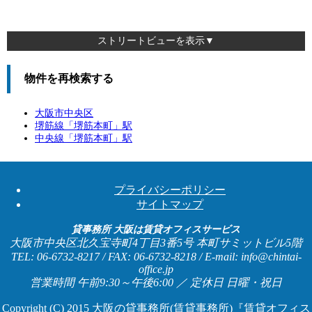
ストリートビューを表示▼
物件を再検索する
大阪市中央区
堺筋線「
堺筋本町
」駅
中央線「
堺筋本町
」駅
プライバシーポリシー
サイトマップ
貸事務所 大阪は賃貸オフィスサービス
大阪市中央区北久宝寺町4丁目3番5号 本町サミットビル5階
TEL: 06-6732-8217 / FAX: 06-6732-8218 / E-mail: info@chintai-
office.jp
営業時間 午前9:30～午後6:00 ／ 定休日 日曜・祝日
Copyright (C) 2015
大阪の貸事務所(賃貸事務所)『賃貸オフィス