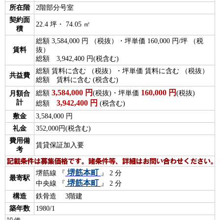
所在階
2階部分号室
契約面
22.4 坪・ 74.05 ㎡
積
総額 3,584,000 円 （税抜）・坪単価 160,000 円/坪 （税
賃料
抜）
総額 3,942,400 円(税含む)
総額 賃料に含む （税抜）・坪単価 賃料に含む （税抜）
共益費
総額 賃料に含む (税含む)
3,584,000
円
160,000
円
総額
(税抜)・坪単価
(税抜)
月額合
計
3,942,400
円
総額
(税含む)
敷金
3,584,000 円
礼金
352,000円(税含む)
費用備
賃貸保証加入要
考
堺筋本町
堺筋線 『
』 2 分
最寄駅
堺筋本町
中央線 『
』 2 分
構造
鉄骨造 3階建
築年数
1980/1