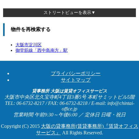
ストリートビューを表示▼
物件を再検索する
大阪市淀川区
御堂筋線「
西中島南方
」駅
プライバシーポリシー
サイトマップ
貸事務所 大阪は賃貸オフィスサービス
大阪市中央区北久宝寺町4丁目3番5号 本町サミットビル5階
TEL: 06-6732-8217 / FAX: 06-6732-8218 / E-mail: info@chintai-
office.jp
営業時間 午前9:30～午後6:00 ／ 定休日 日曜・祝日
Copyright (C) 2015
大阪の貸事務所(賃貸事務所)『賃貸オフィス
サービス』
All Rights Reserved.