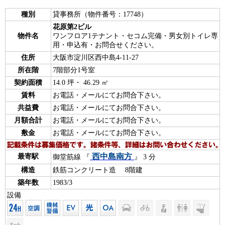
種別
貸事務所（物件番号：17748）
花原第2ビル
物件名
ワンフロア1テナント・セコム完備・男女別トイレ専
用・申込有・お問合せください。
住所
大阪市淀川区西中島4-11-27
所在階
7階部分1号室
契約面積
14.0 坪・ 46.29 ㎡
賃料
お電話・メールにてお問合下さい。
共益費
お電話・メールにてお問合下さい。
月額合計
お電話・メールにてお問合下さい。
敷金
お電話・メールにてお問合下さい。
西中島南方
最寄駅
御堂筋線 『
』 3 分
構造
鉄筋コンクリート造 8階建
築年数
1983/3
設備