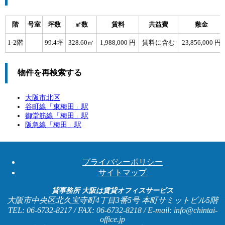
階
号室
坪数
㎡数
賃料
共益費
敷金
1-2階
99.4坪
328.60㎡
1,988,000 円
賃料に含む
23,856,000 円
物件を再検索する
大阪市北区
谷町線「
東梅田
」駅
御堂筋線「
梅田
」駅
阪急線「
梅田
」駅
プライバシーポリシー
サイトマップ
貸事務所 大阪は賃貸オフィスサービス
大阪市中央区北久宝寺町4丁目3番5号 本町サミットビル5階
TEL: 06-6732-8217 / FAX: 06-6732-8218 / E-mail: info@chintai-
office.jp