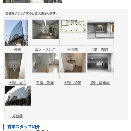
外観
エントランス
平面図
1階、玄関
各階、ＷＣ
各階、洗面
各階、給湯
1階、駐車場
外観②
営業スタッフ紹介