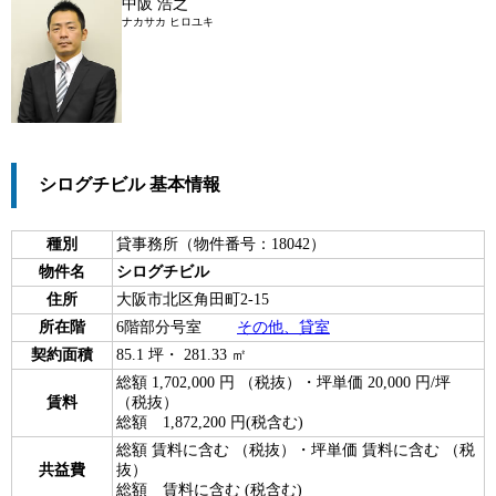
中阪 浩之
ナカサカ ヒロユキ
シログチビル 基本情報
種別
貸事務所（物件番号：18042）
物件名
シログチビル
住所
大阪市北区角田町2-15
所在階
6階部分号室
その他、貸室
契約面積
85.1 坪・ 281.33 ㎡
総額 1,702,000 円 （税抜）・坪単価 20,000 円/坪
賃料
（税抜）
総額 1,872,200 円(税含む)
総額 賃料に含む （税抜）・坪単価 賃料に含む （税
共益費
抜）
総額 賃料に含む (税含む)