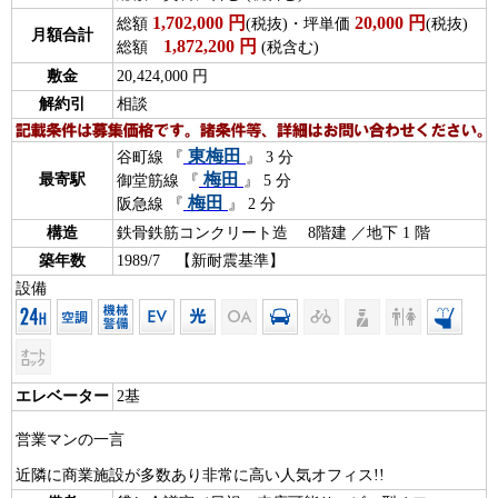
1,702,000
円
20,000
円
総額
(税抜)・坪単価
(税抜)
月額合計
1,872,200
円
総額
(税含む)
敷金
20,424,000 円
解約引
相談
東梅田
谷町線 『
』 3 分
梅田
最寄駅
御堂筋線 『
』 5 分
梅田
阪急線 『
』 2 分
構造
鉄骨鉄筋コンクリート造 8階建 ／地下 1 階
築年数
1989/7 【新耐震基準】
設備
エレベーター
2基
営業マンの一言
近隣に商業施設が多数あり非常に高い人気オフィス!!