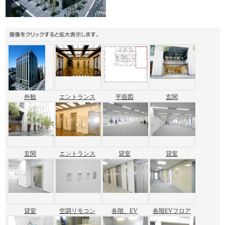
外観
エントランス
平面図
玄関
玄関
エントランス
貸室
貸室
貸室
空調リモコン
各階、EV
各階EVフロア