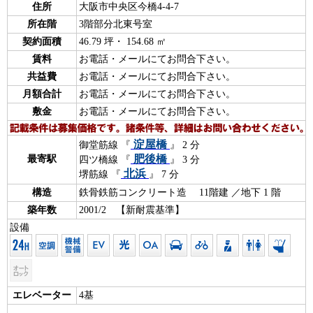
住所
大阪市中央区今橋4-4-7
所在階
3階部分北東号室
契約面積
46.79 坪・ 154.68 ㎡
賃料
お電話・メールにてお問合下さい。
共益費
お電話・メールにてお問合下さい。
月額合計
お電話・メールにてお問合下さい。
敷金
お電話・メールにてお問合下さい。
淀屋橋
御堂筋線 『
』 2 分
肥後橋
最寄駅
四ツ橋線 『
』 3 分
北浜
堺筋線 『
』 7 分
構造
鉄骨鉄筋コンクリート造 11階建 ／地下 1 階
築年数
2001/2 【新耐震基準】
設備
エレベーター
4基