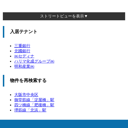
ストリートビューを表示▼
入居テナント
三重銀行
北國銀行
㈱セディナ
ハリマ化成グループ㈱
明和産業㈱
物件を再検索する
大阪市中央区
御堂筋線「
淀屋橋
」駅
四ツ橋線「
肥後橋
」駅
堺筋線「
北浜
」駅