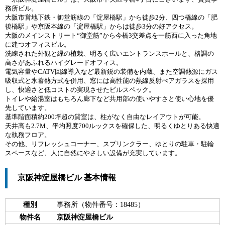
務所ビル。
大阪市営地下鉄・御堂筋線の「淀屋橋駅」から徒歩2分、四つ橋線の「肥
後橋駅」や京阪本線の「淀屋橋駅」からは徒歩3分の好アクセス。
大阪のメインストリート“御堂筋”から今橋3交差点を一筋西に入った角地
に建つオフィスビル。
洗練された外観と緑の植栽、明るく広いエントランスホールと、格調の
高さがあふれるハイグレードオフィス。
電気容量やCATV回線導入など最新鋭の装備を内蔵、また空調熱源にガス
吸収式と氷蓄熱方式を併用、窓には高性能の熱線反射ぺアガラスを採用
し、快適さと低コストの実現させたビルスペック。
トイレや給湯室はもちろん廊下など共用部の使いやすさと使い心地を優
先しています。
基準階面積約200坪超の貸室は、柱がなく自由なレイアウトが可能。
天井高も2.7M、平均照度700ルックスを確保した、明るくゆとりある快適
な執務フロア。
その他、リフレッシュコーナー、スプリンクラー、ゆとりの駐車・駐輪
スペースなど、人に自然にやさしい設備が充実しています。
京阪神淀屋橋ビル 基本情報
種別
事務所（物件番号：18485）
物件名
京阪神淀屋橋ビル