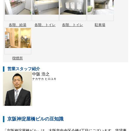
各階、給湯
各階、トイレ
各階、トイレ
駐車場
喫煙所
営業スタッフ紹介
中阪 浩之
ナカサカ ヒロユキ
京阪神淀屋橋ビルの豆知識
「京阪神淀屋橋ビル」は、大阪市中央区今橋4丁目にございます、賃貸事