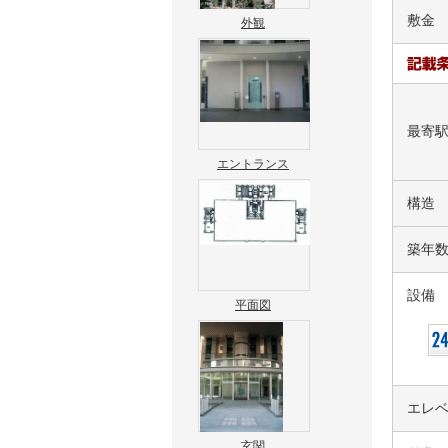
敷金
外観
最寄
エントランス
構造
築年
設備
平面図
エレ
玄関