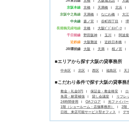
JR東西線
京橋
大阪城北詰
大阪
京阪本線
京橋
天満橋
北浜
京阪中之島線
天満橋
なにわ橋
大江
中央線
森ノ宮
谷町四丁目
堺
長堀鶴見緑地線
京橋
大阪ﾋﾞｼﾞﾈｽﾊﾟｰｸ
千日前線
野田阪神
玉川
阿波座
近鉄線
大阪難波
近鉄日本橋
JR環状線
大阪
天満
桜ノ宮
■エリアから探す大阪の貸事務所
中央区
北区
西区
福島区
天
■こだわり条件で探す大阪の貸事務
敷金・礼金0円
保証金・敷金格安
ロ
免震・耐震補強
貸し会議室
リフレ
24時間使用
OAフロア
光ファイバー
1階（ショールーム・店舗事務所）
2階
日祝、来店可能サービス型オフィス
デ