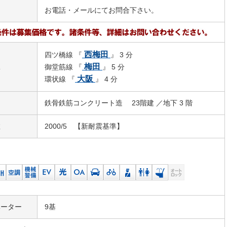
お電話・メールにてお問合下さい。
西梅田
四ツ橋線 『
』 3 分
駅
梅田
御堂筋線 『
』 5 分
大阪
環状線 『
』 4 分
鉄骨鉄筋コンクリート造 23階建 ／地下 3 階
数
2000/5 【新耐震基準】
ベーター
9基