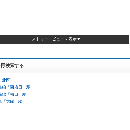
ストリートビューを表示▼
を再検索する
市北区
橋線「
西梅田
」駅
筋線「
梅田
」駅
線「
大阪
」駅