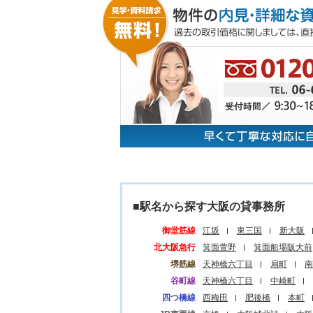
■駅名から探す大阪の貸事務所
御堂筋線
江坂
東三国
新大阪
北大阪急行
箕面萱野
箕面船場阪大前
堺筋線
天神橋六丁目
扇町
南
谷町線
天神橋六丁目
中崎町
四つ橋線
西梅田
肥後橋
本町