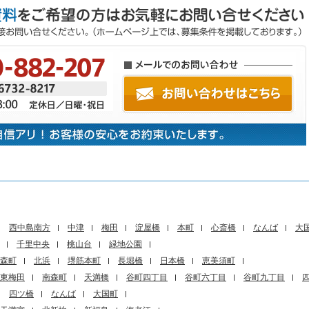
西中島南方
中津
梅田
淀屋橋
本町
心斎橋
なんば
大
千里中央
桃山台
緑地公園
森町
北浜
堺筋本町
長堀橋
日本橋
恵美須町
東梅田
南森町
天満橋
谷町四丁目
谷町六丁目
谷町九丁目
四ツ橋
なんば
大国町