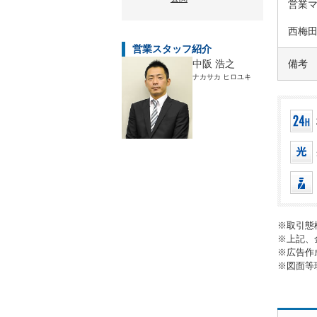
営業
西梅
営業スタッフ紹介
中阪 浩之
備考
ナカサカ ヒロユキ
※取引態
※上記、
※広告作
※図面等