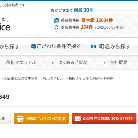
にある貸事務所です
最大級 15634件
154件
（2026/08/07更新)
エリアから探す
目的から探す
ME
ィス仲介実績
移転マニュアル
賃貸オフィスに関す
大阪市北区の貸事務所
梅田ダイビル
梅田ダイビル 10階-No.18649
649