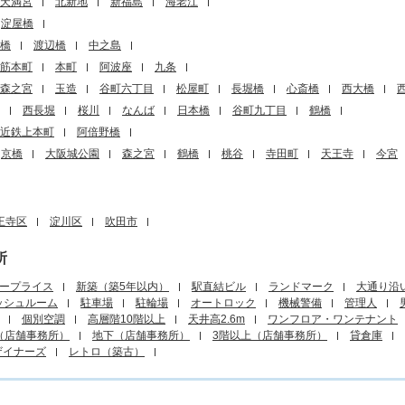
天満宮
北新地
新福島
海老江
淀屋橋
橋
渡辺橋
中之島
筋本町
本町
阿波座
九条
森之宮
玉造
谷町六丁目
松屋町
長堀橋
心斎橋
西大橋
西長堀
桜川
なんば
日本橋
谷町九丁目
鶴橋
近鉄上本町
阿倍野橋
京橋
大阪城公園
森之宮
鶴橋
桃谷
寺田町
天王寺
今宮
王寺区
淀川区
吹田市
所
ープライス
新築（築5年以内）
駅直結ビル
ランドマーク
大通り沿
ッシュルーム
駐車場
駐輪場
オートロック
機械警備
管理人
個別空調
高層階10階以上
天井高2.6m
ワンフロア・ワンテナント
（店舗事務所）
地下（店舗事務所）
3階以上（店舗事務所）
貸倉庫
ザイナーズ
レトロ（築古）