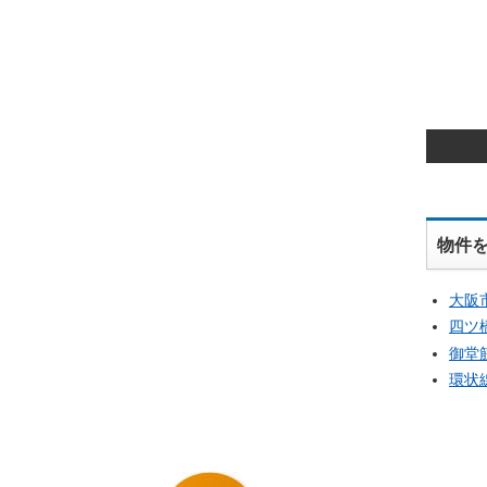
物件
大阪
四ツ
御堂
環状