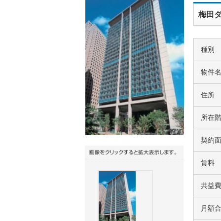
梅田ダ
種別
物件
住所
所在
契約
賃料
共益
月額