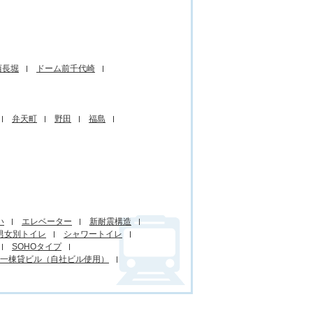
西長堀
ドーム前千代崎
弁天町
野田
福島
い
エレベーター
新耐震構造
男女別トイレ
シャワートイレ
SOHOタイプ
一棟貸ビル（自社ビル使用）