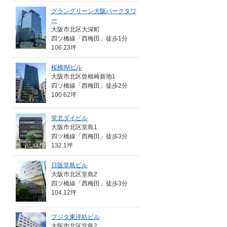
グラングリーン大阪パークタワ
ー
大阪市北区大深町
四ツ橋線「西梅田」徒歩1分
106.23坪
桜橋IMビル
大阪市北区曾根崎新地1
四ツ橋線「西梅田」徒歩2分
100.62坪
堂北ダイビル
大阪市北区堂島1
四ツ橋線「西梅田」徒歩3分
132.1坪
日販堂島ビル
大阪市北区堂島2
四ツ橋線「西梅田」徒歩3分
104.12坪
フジタ東洋紡ビル
大阪市北区堂島2