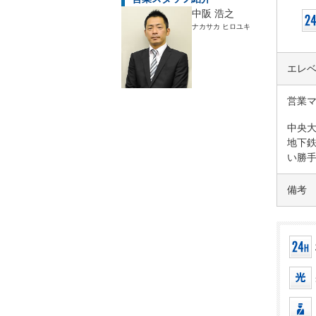
中阪 浩之
ナカサカ ヒロユキ
エレ
営業
中央大
地下
い勝
備考