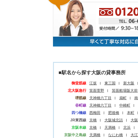
■駅名から探す大阪の貸事務所
御堂筋線
江坂
東三国
新大阪
北大阪急行
箕面萱野
箕面船場阪大前
堺筋線
天神橋六丁目
扇町
南
谷町線
天神橋六丁目
中崎町
四つ橋線
西梅田
肥後橋
本町
JR東西線
京橋
大阪城北詰
大阪
京阪本線
京橋
天満橋
北浜
京阪中之島線
天満橋
なにわ橋
大江