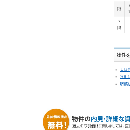
階
7
階
物件
大阪
谷町
堺筋