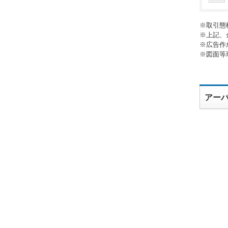
※取引態
※上記、
※広告作
※図面等
アー