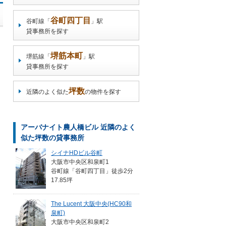
谷町四丁目
谷町線「
」駅
貸事務所を探す
堺筋本町
堺筋線「
」駅
貸事務所を探す
坪数
近隣のよく似た
の物件を探す
アーバナイト農人橋ビル 近隣のよく
似た坪数の貸事務所
シイナHDビル谷町
大阪市中央区和泉町1
谷町線「谷町四丁目」徒歩2分
17.85坪
The Lucent 大阪中央(HC90和
泉町)
大阪市中央区和泉町2