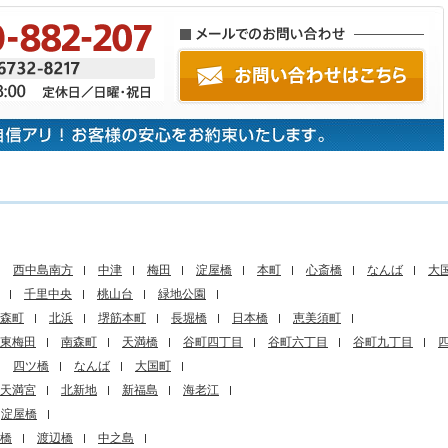
西中島南方
中津
梅田
淀屋橋
本町
心斎橋
なんば
大
千里中央
桃山台
緑地公園
森町
北浜
堺筋本町
長堀橋
日本橋
恵美須町
東梅田
南森町
天満橋
谷町四丁目
谷町六丁目
谷町九丁目
四ツ橋
なんば
大国町
天満宮
北新地
新福島
海老江
淀屋橋
橋
渡辺橋
中之島