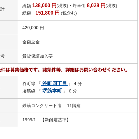
138,000
円
8,028
円
総額
(税抜)・坪単価
(税抜)
合計
151,800
円
総額
(税含む)
金
420,000 円
引
全額返金
備考
賃貸保証加入要
谷町四丁目
谷町線 『
』 4 分
駅
堺筋本町
堺筋線 『
』 6 分
鉄筋コンクリート造 11階建
数
1999/1 【新耐震基準】