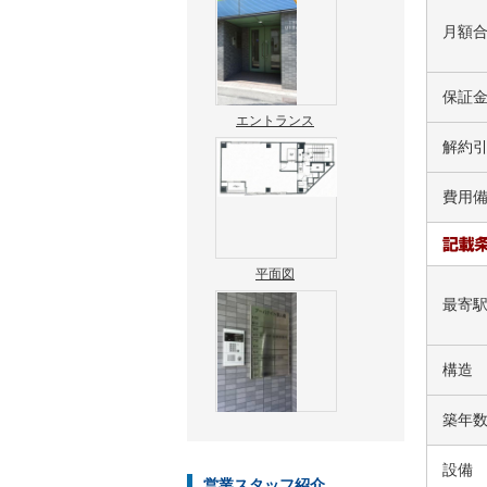
月額
保証
エントランス
解約
費用
平面図
最寄
構造
築年
設備
営業スタッフ紹介