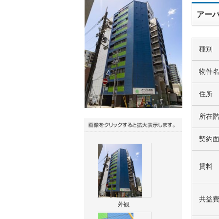
アーバ
種別
物件
住所
所在
契約
賃料
共益
外観