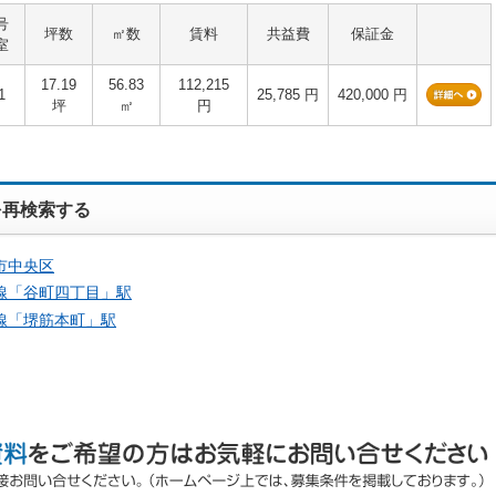
号
坪数
㎡数
賃料
共益費
保証金
室
17.19
56.83
112,215
1
25,785 円
420,000 円
坪
㎡
円
を再検索する
市中央区
線「
谷町四丁目
」駅
線「
堺筋本町
」駅