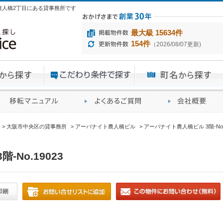
央区農人橋2丁目にある貸事務所です
最大級 15634件
154件
（2026/08/07更新)
エリアから探す
目的から探す
ME
ィス仲介実績
移転マニュアル
賃貸オフィスに関す
大阪市中央区の貸事務所
アーバナイト農人橋ビル
アーバナイト農人橋ビル 3階-No.1
No.19023