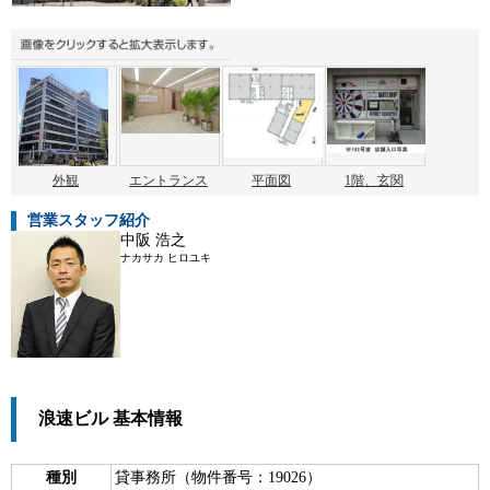
外観
エントランス
平面図
1階、玄関
営業スタッフ紹介
中阪 浩之
ナカサカ ヒロユキ
浪速ビル 基本情報
種別
貸事務所（物件番号：19026）