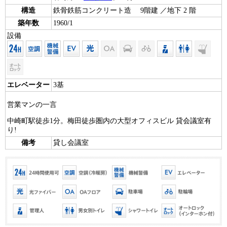
構造
鉄骨鉄筋コンクリート造 9階建 ／地下 2 階
築年数
1960/1
設備
エレベーター
3基
営業マンの一言
中崎町駅徒歩1分。梅田徒歩圏内の大型オフィスビル 貸会議室有
り!
備考
貸し会議室