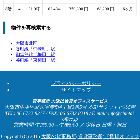
8階
4
31.0坪
102.48㎡
350,300 円
68,200 円
6ヶ月
物件を再検索する
大阪市北区
谷町線「
中崎町
」駅
御堂筋線「
梅田
」駅
谷町線「
東梅田
」駅
プライバシーポリシー
サイトマップ
貸事務所 大阪は賃貸オフィスサービス
大阪市中央区北久宝寺町4丁目3番5号 本町サミットビル5階
TEL: 06-6732-8217 / FAX: 06-6732-8218 / E-mail: info@chintai-
office.jp
営業時間 午前9:30～午後6:00 ／ 定休日 日曜・祝日
Copyright (C) 2015
大阪の貸事務所(賃貸事務所)『賃貸オフィス