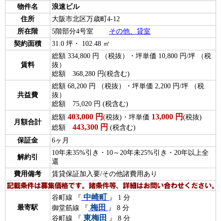
物件名
浪速ビル
住所
大阪市北区万歳町4-12
所在階
5階部分4号室
その他、貸室
契約面積
31.0 坪・ 102.48 ㎡
総額 334,800 円 （税抜）・坪単価 10,800 円/坪 （税
賃料
抜）
総額 368,280 円(税含む)
総額 68,200 円 （税抜）・坪単価 2,200 円/坪 （税
共益費
抜）
総額 75,020 円 (税含む)
403,000
円
13,000
円
総額
(税抜)・坪単価
(税抜)
月額合計
443,300
円
総額
(税含む)
保証金
6ヶ月
10年未35%引き・10～20年未25%引き・20年以上全
解約引
還
費用備考
賃貸保証加入要/その他諸費用あり
中崎町
谷町線 『
』 1 分
梅田
最寄駅
御堂筋線 『
』 8 分
東梅田
谷町線 『
』 8 分