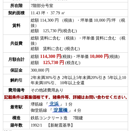
所在階
7階部分号室
契約面積
11.43 坪・ 37.79 ㎡
総額 114,300 円 （税抜）・坪単価 10,000 円/坪 （税
賃料
抜）
総額 125,730 円(税含む)
総額 賃料に含む （税抜）・坪単価 賃料に含む （税
共益費
抜）
総額 賃料に含む (税含む)
114,300
円
10,000
円
総額
(税抜)・坪単価
(税抜)
月額合計
125,730
円
総額
(税含む)
保証金
300,000 円
2年未満30%引き 2年以上5年未満20%引き 5年以上10
解約引
年未満10%引、 10年以上全還
費用備考
その他諸費用あり
北浜
堺筋線 『
』 1 分
最寄駅
淀屋橋
御堂筋線 『
』 4 分
構造
鉄筋コンクリート造 7階建
築年数
1992/1 【新耐震基準】