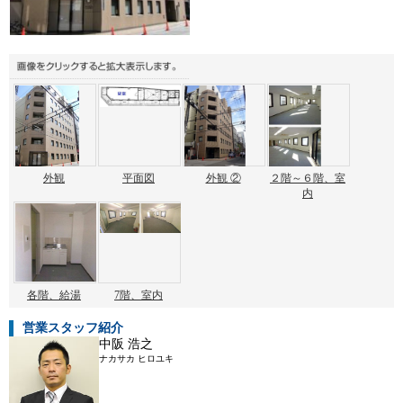
外観
平面図
外観 ②
２階～６階、室
内
各階、給湯
7階、室内
営業スタッフ紹介
中阪 浩之
ナカサカ ヒロユキ