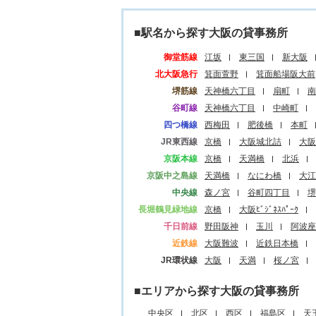
■駅名から探す大阪の貸事務所
御堂筋線
江坂
東三国
新大阪
北大阪急行
箕面萱野
箕面船場阪大前
堺筋線
天神橋六丁目
扇町
南
谷町線
天神橋六丁目
中崎町
四つ橋線
西梅田
肥後橋
本町
JR東西線
京橋
大阪城北詰
大阪
京阪本線
京橋
天満橋
北浜
京阪中之島線
天満橋
なにわ橋
大江
中央線
森ノ宮
谷町四丁目
堺
長堀鶴見緑地線
京橋
大阪ﾋﾞｼﾞﾈｽﾊﾟｰｸ
千日前線
野田阪神
玉川
阿波座
近鉄線
大阪難波
近鉄日本橋
JR環状線
大阪
天満
桜ノ宮
■エリアから探す大阪の貸事務所
中央区
北区
西区
福島区
天