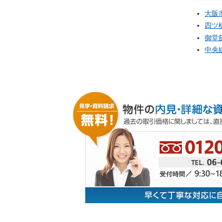
大阪
四ツ
御堂
中央