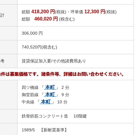
418,200
円
12,300
円
総額
(税抜)・坪単価
(税抜)
合計
460,020
円
総額
(税含む)
306,000 円
740,520円(税含む)
備考
賃貸保証加入要/その他諸費用あり
本町
四ツ橋線 『
』 2 分
駅
本町
御堂筋線 『
』 9 分
本町
中央線 『
』 10 分
鉄骨鉄筋コンクリート造 10階建
数
1989/5 【新耐震基準】