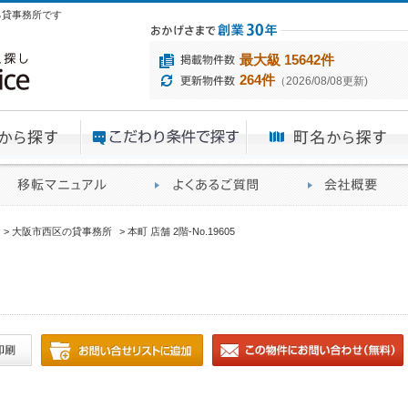
ある貸事務所です
最大級 15642件
264件
（2026/08/08更新)
エリアから探す
目的から探す
ME
ィス仲介実績
移転マニュアル
賃貸オフィスに関す
大阪市西区の貸事務所
本町 店舗 2階-No.19605