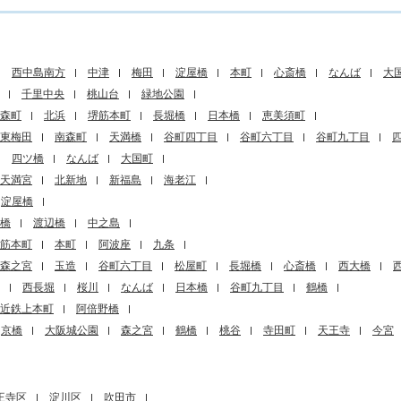
西中島南方
中津
梅田
淀屋橋
本町
心斎橋
なんば
大
千里中央
桃山台
緑地公園
森町
北浜
堺筋本町
長堀橋
日本橋
恵美須町
東梅田
南森町
天満橋
谷町四丁目
谷町六丁目
谷町九丁目
四ツ橋
なんば
大国町
天満宮
北新地
新福島
海老江
淀屋橋
橋
渡辺橋
中之島
筋本町
本町
阿波座
九条
森之宮
玉造
谷町六丁目
松屋町
長堀橋
心斎橋
西大橋
西長堀
桜川
なんば
日本橋
谷町九丁目
鶴橋
近鉄上本町
阿倍野橋
京橋
大阪城公園
森之宮
鶴橋
桃谷
寺田町
天王寺
今宮
王寺区
淀川区
吹田市