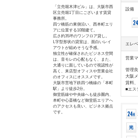
「立売堀木津ビル」は、大阪市西
設備
区立売堀1丁目にございます賃貸
事務所。
四ツ橋筋の東側沿い、西本町エリ
アに位置する10階建て。
広さ約35坪のワンフロア貸し。
L字型形状の貸室は、面白いレイ
エレ
アウトが組めそうな予感。
独立性が確保されたビジネス空間
営業
は、音モレの心配もなく、また、
大通りに面しているので視認性が
管理
高く、来店型オフィスや営業会社
大阪メ
のオフィスにオススメです。
賃料
大阪市営地下鉄四つ橋線の「本町
駅」より徒歩2分。
■エス
御堂筋線や中央線へも徒歩圏内、
本町や心斎橋など御堂筋エリアへ
のアクセスも良い、ビジネス拠点
です。