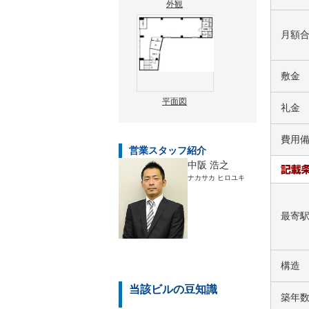
外観
月額
敷金
平面図
礼金
費用
営業スタッフ紹介
中阪 浩之
ナカサカ ヒロユキ
最寄
構造
当該ビルの豆知識
築年