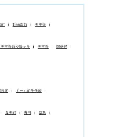
国町
動物園前
天王寺
四天王寺前夕陽ヶ丘
天王寺
阿倍野
西長堀
ドーム前千代崎
弁天町
野田
福島