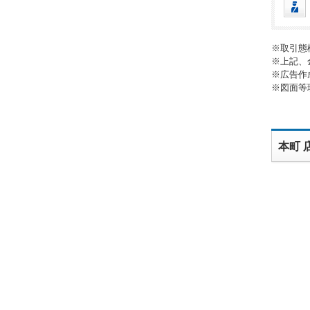
※取引態
※上記、
※広告作
※図面等
本町 