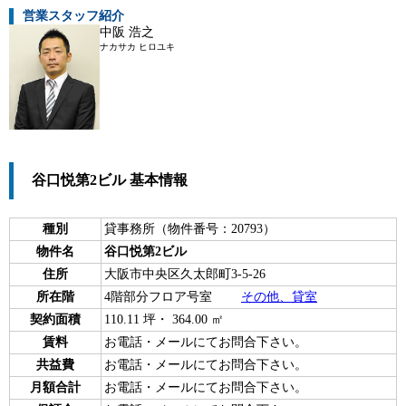
営業スタッフ紹介
中阪 浩之
ナカサカ ヒロユキ
谷口悦第2ビル 基本情報
種別
貸事務所（物件番号：20793）
物件名
谷口悦第2ビル
住所
大阪市中央区久太郎町3-5-26
所在階
4階部分フロア号室
その他、貸室
契約面積
110.11 坪・ 364.00 ㎡
賃料
お電話・メールにてお問合下さい。
共益費
お電話・メールにてお問合下さい。
月額合計
お電話・メールにてお問合下さい。