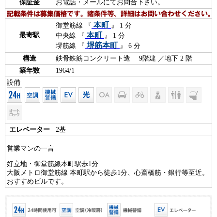
保証金
お電話・メールにてお問合下さい。
本町
御堂筋線 『
』 1 分
本町
最寄駅
中央線 『
』 1 分
堺筋本町
堺筋線 『
』 6 分
構造
鉄骨鉄筋コンクリート造 9階建 ／地下 2 階
築年数
1964/1
設備
エレベーター
2基
営業マンの一言
好立地・御堂筋線本町駅歩1分
大阪メトロ御堂筋線 本町駅から徒歩1分、心斎橋筋・銀行等至近。
おすすめビルです。