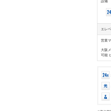
設備
エレ
営業
大阪メ
可能 