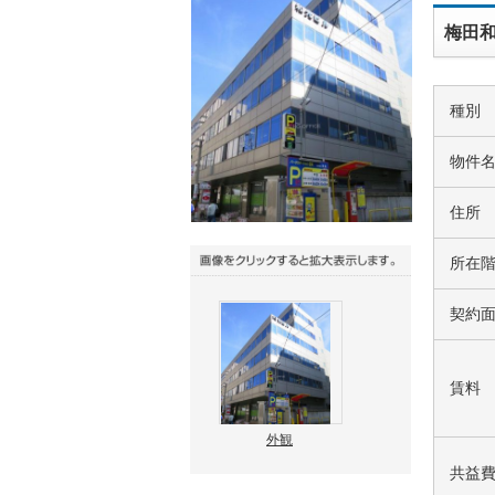
梅田和
種別
物件
住所
所在
契約
賃料
外観
共益