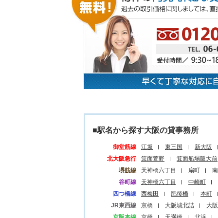
■駅名から探す大阪の貸事務所
御堂筋線
江坂
東三国
新大阪
北大阪急行
箕面萱野
箕面船場阪大前
堺筋線
天神橋六丁目
扇町
南
谷町線
天神橋六丁目
中崎町
四つ橋線
西梅田
肥後橋
本町
JR東西線
京橋
大阪城北詰
大阪
京阪本線
京橋
天満橋
北浜