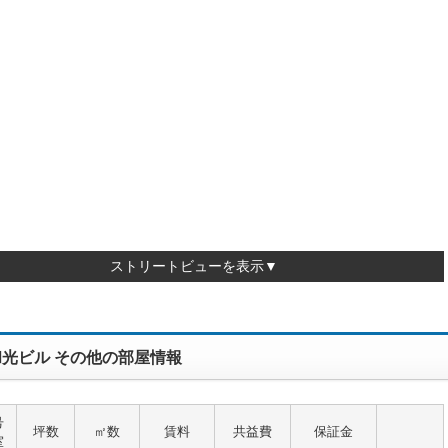
ストリートビューを表示▼
光ビル その他の部屋情報
号
坪数
㎡数
賃料
共益費
保証金
室