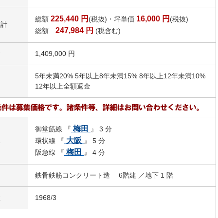
225,440
円
16,000
円
総額
(税抜)・坪単価
(税抜)
合計
247,984
円
総額
(税含む)
金
1,409,000 円
5年未満20% 5年以上8年未満15% 8年以上12年未満10%
引
12年以上全額返金
梅田
御堂筋線 『
』 3 分
駅
大阪
環状線 『
』 5 分
梅田
阪急線 『
』 4 分
鉄骨鉄筋コンクリート造 6階建 ／地下 1 階
数
1968/3