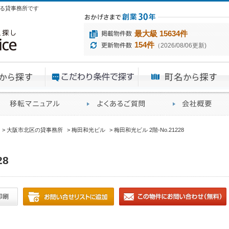
にある貸事務所です
最大級 15634件
154件
（2026/08/06更新)
エリアから探す
目的から探す
ME
ィス仲介実績
移転マニュアル
賃貸オフィスに関す
大阪市北区の貸事務所
梅田和光ビル
梅田和光ビル 2階-No.21228
28