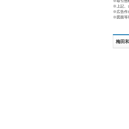
※取引態
※上記、
※広告作
※図面等
梅田