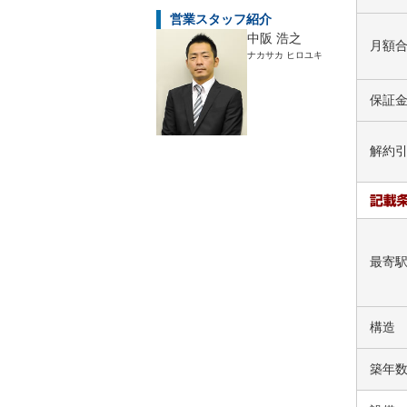
営業スタッフ紹介
中阪 浩之
月額
ナカサカ ヒロユキ
保証
解約
最寄
構造
築年