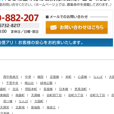
西中島南方
中津
梅田
淀屋橋
本町
心斎橋
なんば
大
千里中央
桃山台
緑地公園
森町
北浜
堺筋本町
長堀橋
日本橋
恵美須町
東梅田
南森町
天満橋
谷町四丁目
谷町六丁目
谷町九丁目
四ツ橋
なんば
大国町
天満宮
北新地
新福島
海老江
淀屋橋