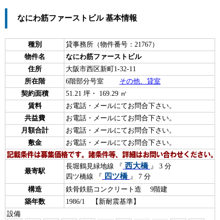
なにわ筋ファーストビル 基本情報
種別
貸事務所（物件番号：21767）
物件名
なにわ筋ファーストビル
住所
大阪市西区新町1-32-11
所在階
6階部分号室
その他、貸室
契約面積
51.21 坪・ 169.29 ㎡
賃料
お電話・メールにてお問合下さい。
共益費
お電話・メールにてお問合下さい。
月額合計
お電話・メールにてお問合下さい。
敷金
お電話・メールにてお問合下さい。
西大橋
長堀鶴見緑地線 『
』 3 分
最寄駅
四ツ橋
四ツ橋線 『
』 7 分
構造
鉄骨鉄筋コンクリート造 9階建
築年数
1986/1 【新耐震基準】
設備