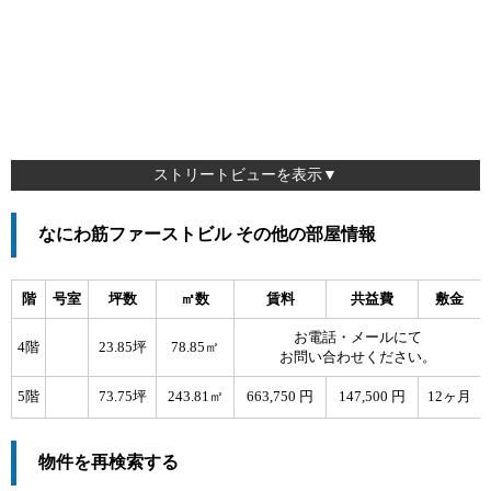
ストリートビューを表示▼
なにわ筋ファーストビル その他の部屋情報
階
号室
坪数
㎡数
賃料
共益費
敷金
お電話・メールにて
4階
23.85坪
78.85㎡
お問い合わせください。
5階
73.75坪
243.81㎡
663,750 円
147,500 円
12ヶ月
物件を再検索する