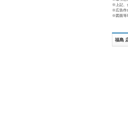
※上記、
※広告作
※図面等
福島 