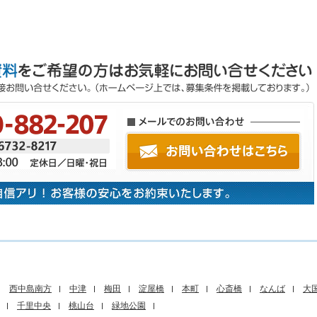
西中島南方
中津
梅田
淀屋橋
本町
心斎橋
なんば
大
千里中央
桃山台
緑地公園