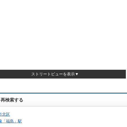
ストリートビューを表示▼
を再検索する
市北区
線「
福島
」駅