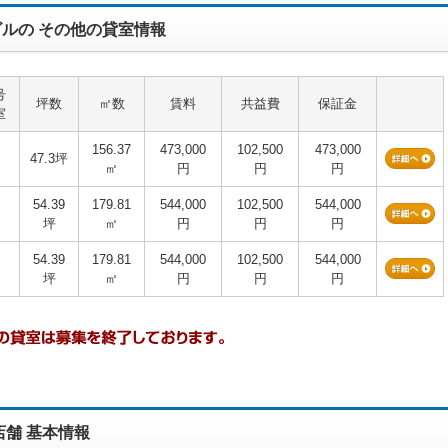
ルの その他の貸室情報
号
坪数
㎡数
賃料
共益費
保証金
室
156.37
473,000
102,500
473,000
47.3坪
㎡
円
円
円
54.39
179.81
544,000
102,500
544,000
坪
㎡
円
円
円
54.39
179.81
544,000
102,500
544,000
坪
㎡
円
円
円
店舗 基本情報