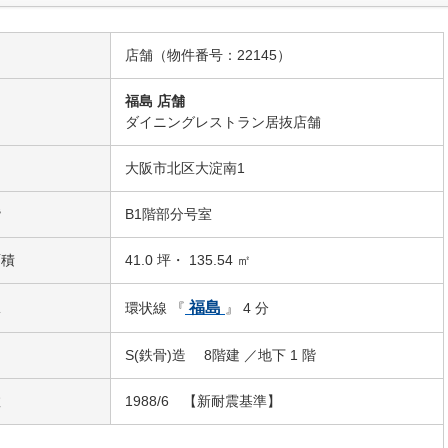
店舗（物件番号：22145）
福島 店舗
名
ダイニングレストラン居抜店舗
大阪市北区大淀南1
階
B1階部分号室
面積
41.0 坪・ 135.54 ㎡
駅
福島
環状線 『
』 4 分
S(鉄骨)造 8階建 ／地下 1 階
数
1988/6 【新耐震基準】