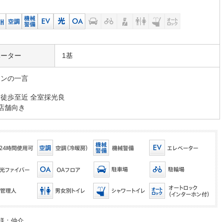
ベーター
1基
マンの一言
徒歩至近 全室採光良
店舗向き
様：仲介