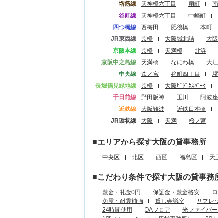
堺筋線
天神橋六丁目
扇町
南
谷町線
天神橋六丁目
中崎町
四つ橋線
西梅田
肥後橋
本町
JR東西線
京橋
大阪城北詰
大阪
京阪本線
京橋
天満橋
北浜
京阪中之島線
天満橋
なにわ橋
大江
中央線
森ノ宮
谷町四丁目
堺
長堀鶴見緑地線
京橋
大阪ﾋﾞｼﾞﾈｽﾊﾟｰｸ
千日前線
野田阪神
玉川
阿波座
近鉄線
大阪難波
近鉄日本橋
JR環状線
大阪
天満
桜ノ宮
■エリアから探す大阪の貸事務所
中央区
北区
西区
福島区
天
■こだわり条件で探す大阪の貸事務
敷金・礼金0円
保証金・敷金格安
ロ
免震・耐震補強
貸し会議室
リフレ
24時間使用
OAフロア
光ファイバー