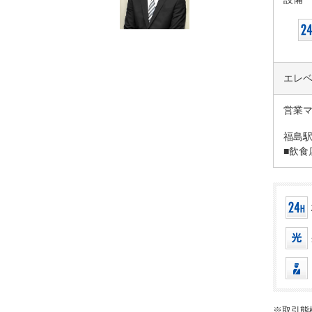
エレ
営業
福島駅
■飲食
※取引態