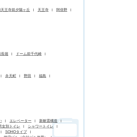
四天王寺前夕陽ヶ丘
天王寺
阿倍野
西長堀
ドーム前千代崎
弁天町
野田
福島
い
エレベーター
新耐震構造
男女別トイレ
シャワートイレ
SOHOタイプ