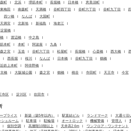
森町
北浜
堺筋本町
長堀橋
日本橋
恵美須町
東梅田
南森町
天満橋
谷町四丁目
谷町六丁目
谷町九丁目
四ツ橋
なんば
大国町
天満宮
北新地
新福島
海老江
淀屋橋
橋
渡辺橋
中之島
筋本町
本町
阿波座
九条
森之宮
玉造
谷町六丁目
松屋町
長堀橋
心斎橋
西大橋
西長堀
桜川
なんば
日本橋
谷町九丁目
鶴橋
近鉄上本町
阿倍野橋
京橋
大阪城公園
森之宮
鶴橋
桃谷
寺田町
天王寺
今宮
王寺区
淀川区
吹田市
所
ープライス
新築（築5年以内）
駅直結ビル
ランドマーク
大通り沿
ッシュルーム
駐車場
駐輪場
オートロック
機械警備
管理人
個別空調
高層階10階以上
天井高2.6m
ワンフロア・ワンテナント