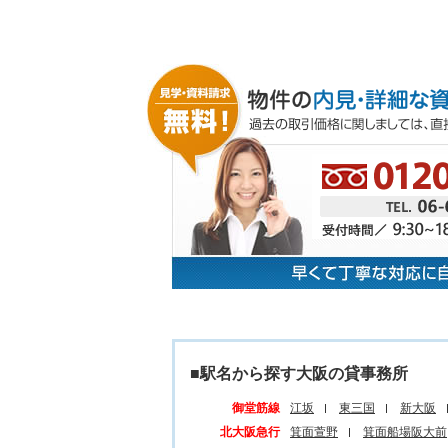
■駅名から探す大阪の貸事務所
御堂筋線
江坂
東三国
新大阪
北大阪急行
箕面萱野
箕面船場阪大前