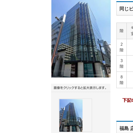
同じビ
階
2
階
3
階
8
階
福島 