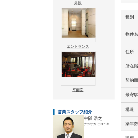
外観
種別
物件
エントランス
住所
所在
契約
平面図
最寄
構造
営業スタッフ紹介
中阪 浩之
築年
ナカサカ ヒロユキ
設備