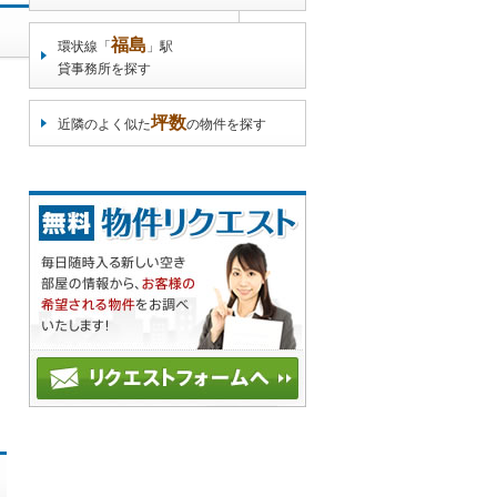
福島
環状線「
」駅
貸事務所を探す
坪数
近隣のよく似た
の物件を探す