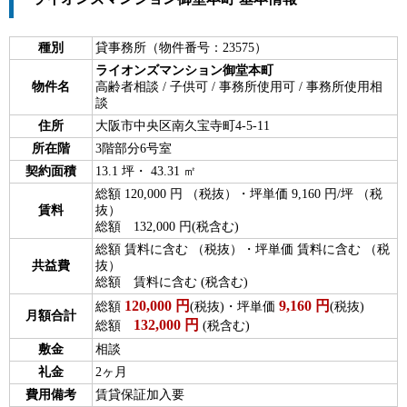
種別
貸事務所（物件番号：23575）
ライオンズマンション御堂本町
物件名
高齢者相談 / 子供可 / 事務所使用可 / 事務所使用相
談
住所
大阪市中央区南久宝寺町4-5-11
所在階
3階部分6号室
契約面積
13.1 坪・ 43.31 ㎡
総額 120,000 円 （税抜）・坪単価 9,160 円/坪 （税
賃料
抜）
総額 132,000 円(税含む)
総額 賃料に含む （税抜）・坪単価 賃料に含む （税
共益費
抜）
総額 賃料に含む (税含む)
120,000
円
9,160
円
総額
(税抜)・坪単価
(税抜)
月額合計
132,000
円
総額
(税含む)
敷金
相談
礼金
2ヶ月
費用備考
賃貸保証加入要