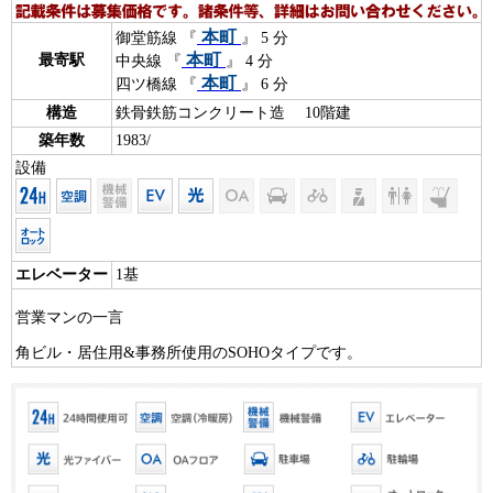
本町
御堂筋線 『
』 5 分
本町
最寄駅
中央線 『
』 4 分
本町
四ツ橋線 『
』 6 分
構造
鉄骨鉄筋コンクリート造 10階建
築年数
1983/
設備
エレベーター
1基
営業マンの一言
角ビル・居住用&事務所使用のSOHOタイプです。