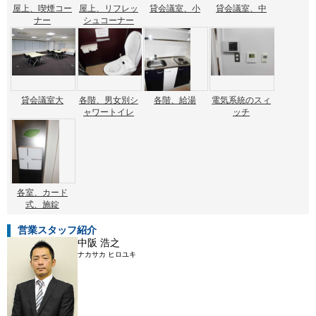
屋上、喫煙コー
屋上、リフレッ
貸会議室、小
貸会議室、中
ナー
シュコーナー
貸会議室大
各階、男女別シ
各階、給湯
電気系統のスィ
ャワートイレ
ッチ
各室、カード
式、施錠
営業スタッフ紹介
中阪 浩之
ナカサカ ヒロユキ