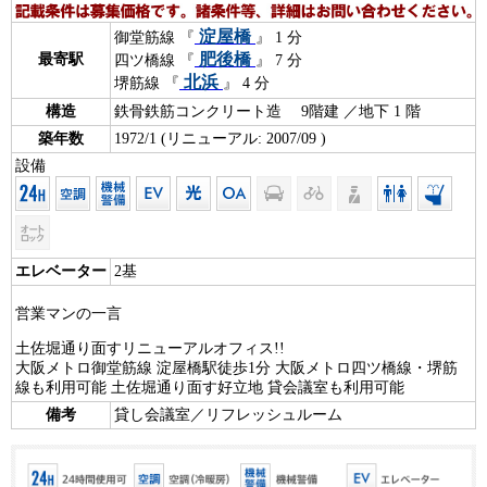
淀屋橋
御堂筋線 『
』 1 分
肥後橋
最寄駅
四ツ橋線 『
』 7 分
北浜
堺筋線 『
』 4 分
構造
鉄骨鉄筋コンクリート造 9階建 ／地下 1 階
築年数
1972/1 (リニューアル: 2007/09 )
設備
エレベーター
2基
営業マンの一言
土佐堀通り面すリニューアルオフィス!!
大阪メトロ御堂筋線 淀屋橋駅徒歩1分 大阪メトロ四ツ橋線・堺筋
線も利用可能 土佐堀通り面す好立地 貸会議室も利用可能
備考
貸し会議室／リフレッシュルーム