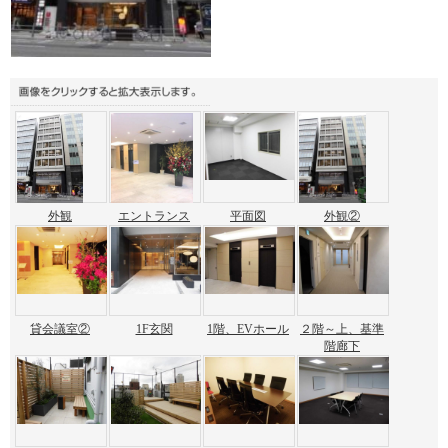
外観
エントランス
平面図
外観②
貸会議室②
1F玄関
1階、EVホール
２階～上、基準
階廊下