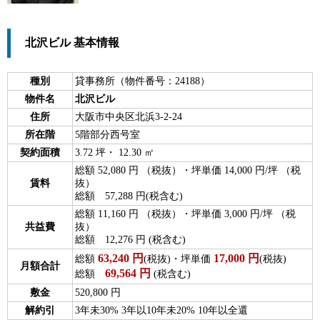
北沢ビル 基本情報
種別
貸事務所（物件番号：24188）
物件名
北沢ビル
住所
大阪市中央区北浜3-2-24
所在階
5階部分西号室
契約面積
3.72 坪・ 12.30 ㎡
総額 52,080 円 （税抜）・坪単価 14,000 円/坪 （税
賃料
抜）
総額 57,288 円(税含む)
総額 11,160 円 （税抜）・坪単価 3,000 円/坪 （税
共益費
抜）
総額 12,276 円 (税含む)
63,240
円
17,000
円
総額
(税抜)・坪単価
(税抜)
月額合計
69,564
円
総額
(税含む)
敷金
520,800 円
解約引
3年未30% 3年以10年未20% 10年以全還