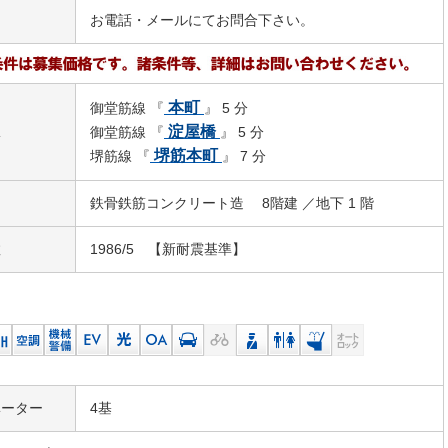
お電話・メールにてお問合下さい。
本町
御堂筋線 『
』 5 分
駅
淀屋橋
御堂筋線 『
』 5 分
堺筋本町
堺筋線 『
』 7 分
鉄骨鉄筋コンクリート造 8階建 ／地下 1 階
数
1986/5 【新耐震基準】
ベーター
4基