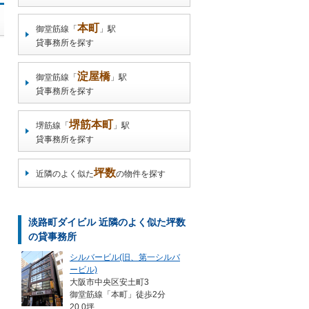
本町
御堂筋線「
」駅
貸事務所を探す
淀屋橋
御堂筋線「
」駅
貸事務所を探す
堺筋本町
堺筋線「
」駅
貸事務所を探す
坪数
近隣のよく似た
の物件を探す
淡路町ダイビル 近隣のよく似た坪数
の貸事務所
シルバービル(旧、第一シルバ
ービル)
大阪市中央区安土町3
御堂筋線「本町」徒歩2分
20.0坪