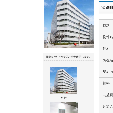
淡路町
種別
物件
住所
所在
契約
賃料
共益
外観
月額