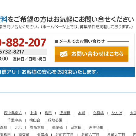
西中島南方
中津
梅田
淀屋橋
本町
心斎橋
なんば
大
千里中央
桃山台
緑地公園
森町
北浜
堺筋本町
長堀橋
日本橋
恵美須町
東梅田
南森町
天満橋
谷町四丁目
谷町六丁目
谷町九丁目