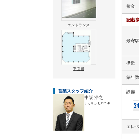
敷金
エントランス
最寄
構造
平面図
築年
営業スタッフ紹介
設備
中阪 浩之
ナカサカ ヒロユキ
エレ