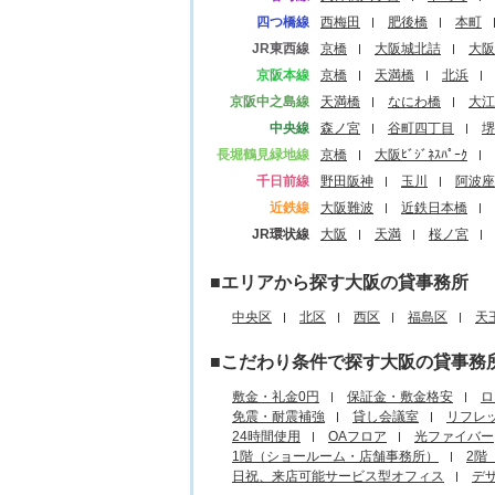
四つ橋線
西梅田
肥後橋
本町
JR東西線
京橋
大阪城北詰
大阪
京阪本線
京橋
天満橋
北浜
京阪中之島線
天満橋
なにわ橋
大江
中央線
森ノ宮
谷町四丁目
堺
長堀鶴見緑地線
京橋
大阪ﾋﾞｼﾞﾈｽﾊﾟｰｸ
千日前線
野田阪神
玉川
阿波座
近鉄線
大阪難波
近鉄日本橋
JR環状線
大阪
天満
桜ノ宮
■エリアから探す大阪の貸事務所
中央区
北区
西区
福島区
天
■こだわり条件で探す大阪の貸事務
敷金・礼金0円
保証金・敷金格安
ロ
免震・耐震補強
貸し会議室
リフレ
24時間使用
OAフロア
光ファイバー
1階（ショールーム・店舗事務所）
2階
日祝、来店可能サービス型オフィス
デ