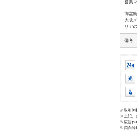
営業
御堂筋
大阪メ
リア
備考
※取引態
※上記、
※広告作
※図面等