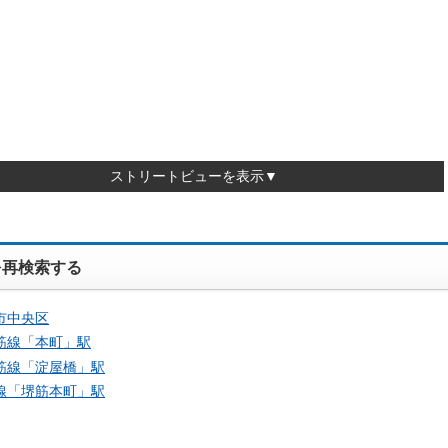
ストリートビューを表示▼
を再検索する
市中央区
筋線「
本町
」駅
筋線「
淀屋橋
」駅
線「
堺筋本町
」駅