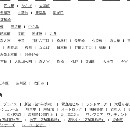
四ツ橋
なんば
大国町
天満宮
北新地
新福島
海老江
淀屋橋
橋
渡辺橋
中之島
筋本町
本町
阿波座
九条
森之宮
玉造
谷町六丁目
松屋町
長堀橋
心斎橋
西大橋
西長堀
桜川
なんば
日本橋
谷町九丁目
鶴橋
近鉄上本町
阿倍野橋
京橋
大阪城公園
森之宮
鶴橋
桃谷
寺田町
天王寺
今宮
王寺区
淀川区
吹田市
所
ープライス
新築（築5年以内）
駅直結ビル
ランドマーク
大通り沿
ッシュルーム
駐車場
駐輪場
オートロック
機械警備
管理人
個別空調
高層階10階以上
天井高2.6m
ワンフロア・ワンテナント
（店舗事務所）
地下（店舗事務所）
3階以上（店舗事務所）
貸倉庫
ザイナーズ
レトロ（築古）