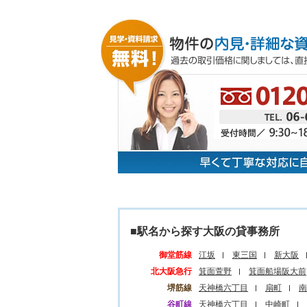
■駅名から探す大阪の貸事務所
御堂筋線
江坂
東三国
新大阪
北大阪急行
箕面萱野
箕面船場阪大前
堺筋線
天神橋六丁目
扇町
南
谷町線
天神橋六丁目
中崎町