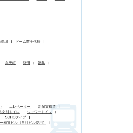
西長堀
ドーム前千代崎
弁天町
野田
福島
い
エレベーター
新耐震構造
男女別トイレ
シャワートイレ
SOHOタイプ
一棟貸ビル（自社ビル使用）