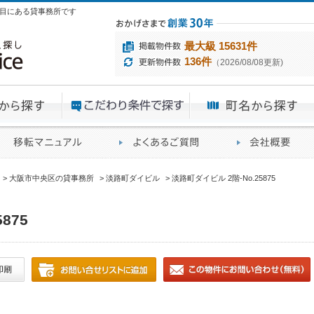
3丁目にある貸事務所です
最大級 15631件
136件
（2026/08/08更新)
エリアから探す
目的から探す
ME
ィス仲介実績
移転マニュアル
賃貸オフィスに関す
大阪市中央区の貸事務所
淡路町ダイビル
淡路町ダイビル 2階-No.25875
875