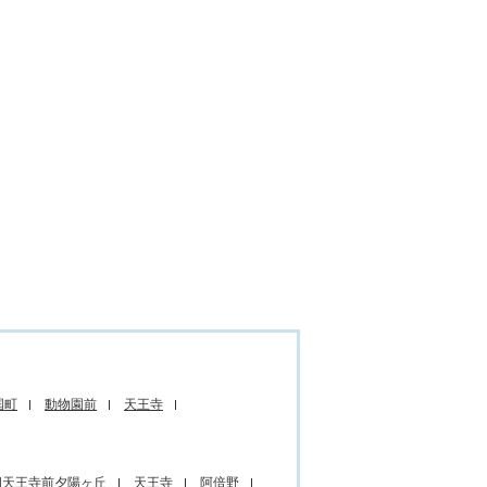
国町
動物園前
天王寺
四天王寺前夕陽ヶ丘
天王寺
阿倍野