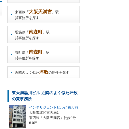
大阪天満宮
東西線「
」駅
貸事務所を探す
南森町
堺筋線「
」駅
貸事務所を探す
南森町
谷町線「
」駅
貸事務所を探す
坪数
近隣のよく似た
の物件を探す
東天満黒川ビル 近隣のよく似た坪数
の貸事務所
インテリジェントビル24東天満
大阪市北区東天満1
東西線「大阪天満宮」徒歩4分
8.0坪