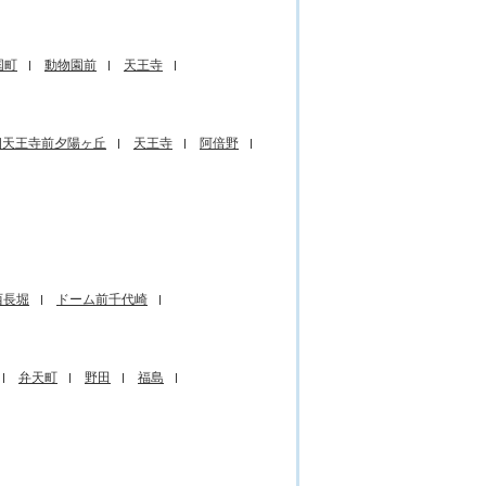
国町
動物園前
天王寺
四天王寺前夕陽ヶ丘
天王寺
阿倍野
西長堀
ドーム前千代崎
弁天町
野田
福島