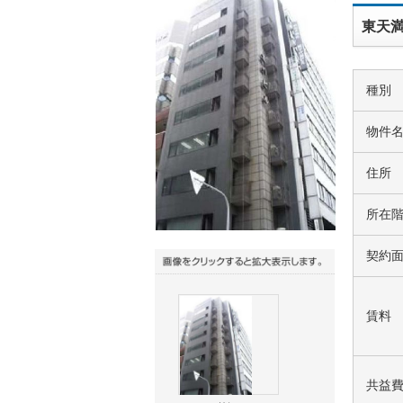
東天満
種別
物件
住所
所在
契約
賃料
共益