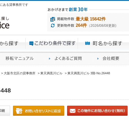
丁目にある貸事務所です
最大級 15642件
264件
（2026/08/08更新)
エリアから探す
目的から探す
ME
ィス仲介実績
移転マニュアル
賃貸オフィスに関す
大阪市北区の貸事務所
東天満黒川ビル
東天満黒川ビル 3階-No.26448
448