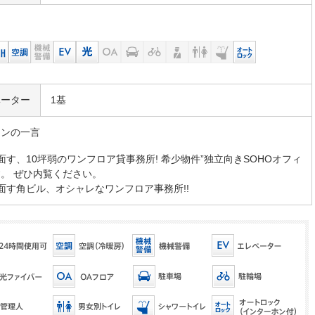
ベーター
1基
マンの一言
面す、10坪弱のワンフロア貸事務所! 希少物件”独立向きSOHOオフィ
。 ぜひ内覧ください。
面す角ビル、オシャレなワンフロア事務所!!