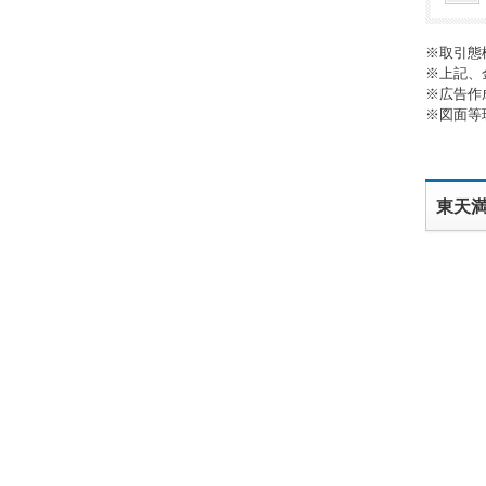
※取引態
※上記、
※広告作
※図面等
東天