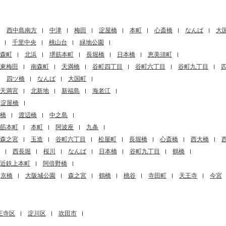
西中島南方
中津
梅田
淀屋橋
本町
心斎橋
なんば
大
千里中央
桃山台
緑地公園
森町
北浜
堺筋本町
長堀橋
日本橋
恵美須町
東梅田
南森町
天満橋
谷町四丁目
谷町六丁目
谷町九丁目
四ツ橋
なんば
大国町
天満宮
北新地
新福島
海老江
淀屋橋
橋
渡辺橋
中之島
筋本町
本町
阿波座
九条
森之宮
玉造
谷町六丁目
松屋町
長堀橋
心斎橋
西大橋
西長堀
桜川
なんば
日本橋
谷町九丁目
鶴橋
近鉄上本町
阿倍野橋
京橋
大阪城公園
森之宮
鶴橋
桃谷
寺田町
天王寺
今宮
王寺区
淀川区
吹田市