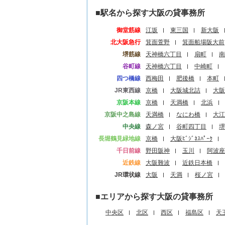
■駅名から探す大阪の貸事務所
御堂筋線
江坂
東三国
新大阪
北大阪急行
箕面萱野
箕面船場阪大前
堺筋線
天神橋六丁目
扇町
南
谷町線
天神橋六丁目
中崎町
四つ橋線
西梅田
肥後橋
本町
JR東西線
京橋
大阪城北詰
大阪
京阪本線
京橋
天満橋
北浜
京阪中之島線
天満橋
なにわ橋
大江
中央線
森ノ宮
谷町四丁目
堺
長堀鶴見緑地線
京橋
大阪ﾋﾞｼﾞﾈｽﾊﾟｰｸ
千日前線
野田阪神
玉川
阿波座
近鉄線
大阪難波
近鉄日本橋
JR環状線
大阪
天満
桜ノ宮
■エリアから探す大阪の貸事務所
中央区
北区
西区
福島区
天