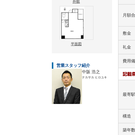
外観
月額
敷金
平面図
礼金
費用
営業スタッフ紹介
中阪 浩之
ナカサカ ヒロユキ
最寄
構造
築年