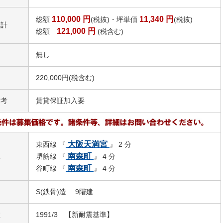
110,000
円
11,340
円
総額
(税抜)・坪単価
(税抜)
合計
121,000
円
総額
(税含む)
無し
220,000円(税含む)
備考
賃貸保証加入要
大阪天満宮
東西線 『
』 2 分
駅
南森町
堺筋線 『
』 4 分
南森町
谷町線 『
』 4 分
S(鉄骨)造 9階建
数
1991/3 【新耐震基準】