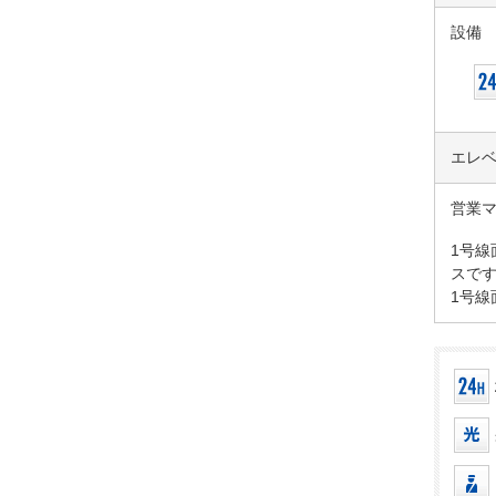
設備
エレ
営業
1号線
スです
1号線