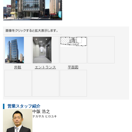
外観
エントランス
平面図
営業スタッフ紹介
中阪 浩之
ナカサカ ヒロユキ