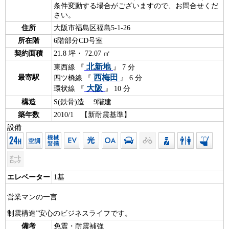
条件変動する場合がございますので、お問合せくだ
さい。
住所
大阪市福島区福島5-1-26
所在階
6階部分CD号室
契約面積
21.8 坪・ 72.07 ㎡
北新地
東西線 『
』 7 分
西梅田
最寄駅
四ツ橋線 『
』 6 分
大阪
環状線 『
』 10 分
構造
S(鉄骨)造 9階建
築年数
2010/1 【新耐震基準】
設備
エレベーター
1基
営業マンの一言
制震構造”安心のビジネスライフです。
備考
免震・耐震補強