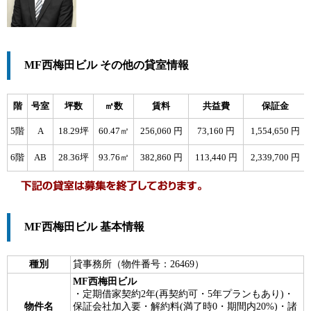
MF西梅田ビル その他の貸室情報
階
号室
坪数
㎡数
賃料
共益費
保証金
5階
A
18.29坪
60.47㎡
256,060 円
73,160 円
1,554,650 円
6階
AB
28.36坪
93.76㎡
382,860 円
113,440 円
2,339,700 円
MF西梅田ビル 基本情報
種別
貸事務所（物件番号：26469）
MF西梅田ビル
・定期借家契約2年(再契約可・5年プランもあり)・
物件名
保証会社加入要・解約料(満了時0・期間内20%)・諸