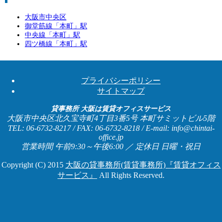
大阪市中央区
御堂筋線「
本町
」駅
中央線「
本町
」駅
四ツ橋線「
本町
」駅
プライバシーポリシー
サイトマップ
貸事務所 大阪は賃貸オフィスサービス
大阪市中央区北久宝寺町4丁目3番5号 本町サミットビル5階
TEL: 06-6732-8217 / FAX: 06-6732-8218 / E-mail: info@chintai-
office.jp
営業時間 午前9:30～午後6:00 ／ 定休日 日曜・祝日
Copyright (C) 2015
大阪の貸事務所(賃貸事務所)『賃貸オフィス
サービス』
All Rights Reserved.