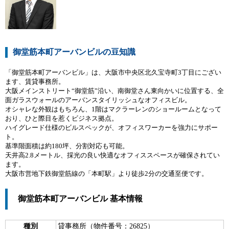
御堂筋本町アーバンビルの豆知識
「御堂筋本町アーバンビル」は、大阪市中央区北久宝寺町3丁目にござい
ます、賃貸事務所。
大阪メインストリート“御堂筋”沿い、南御堂さん東向かいに位置する、全
面ガラスウォールのアーバンスタイリッシュなオフィスビル。
オシャレな外観はもちろん、1階はマクラーレンのショールームとなって
おり、ひと際目を惹くビジネス拠点。
ハイグレード仕様のビルスペックが、オフィスワーカーを強力にサポー
ト。
基準階面積は約180坪、分割対応も可能。
天井高2.8メートル、採光の良い快適なオフィススペースが確保されてい
ます。
大阪市営地下鉄御堂筋線の「本町駅」より徒歩2分の交通至便です。
御堂筋本町アーバンビル 基本情報
種別
貸事務所（物件番号：26825）