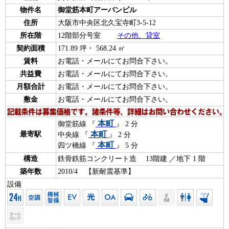
物件名
御堂筋本町アーバンビル
住所
大阪市中央区北久宝寺町3-5-12
所在階
12階部分号室
その他、貸室
契約面積
171.89 坪・ 568.24 ㎡
賃料
お電話・メールにてお問合下さい。
共益費
お電話・メールにてお問合下さい。
月額合計
お電話・メールにてお問合下さい。
敷金
お電話・メールにてお問合下さい。
本町
御堂筋線 『
』 2 分
本町
最寄駅
中央線 『
』 2 分
本町
四ツ橋線 『
』 5 分
構造
鉄骨鉄筋コンクリート造 13階建 ／地下 1 階
築年数
2010/4 【新耐震基準】
設備