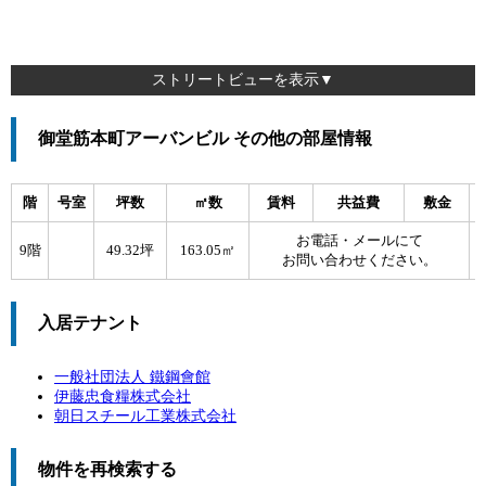
ストリートビューを表示▼
御堂筋本町アーバンビル その他の部屋情報
階
号室
坪数
㎡数
賃料
共益費
敷金
お電話・メールにて
9階
49.32坪
163.05㎡
お問い合わせください。
入居テナント
一般社団法人 鐵鋼會館
伊藤忠食糧株式会社
朝日スチール工業株式会社
物件を再検索する