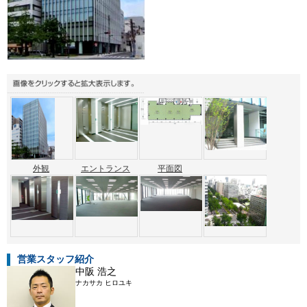
外観
エントランス
平面図
営業スタッフ紹介
中阪 浩之
ナカサカ ヒロユキ