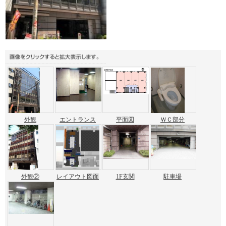
外観
エントランス
平面図
ＷＣ部分
外観②
レイアウト図面
1F玄関
駐車場