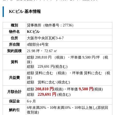
KCビル 基本情報
種別
貸事務所（物件番号：27736）
物件名
KCビル
住所
大阪市中央区瓦町3-4-7
所在階
4階部分4号室
契約面積
21.98 坪・ 72.67 ㎡
総額 208,810 円 （税抜）・坪単価 9,500 円/坪 （税
賃料
抜）
総額 229,691 円(税含む)
総額 賃料に含む （税抜）・坪単価 賃料に含む （税
共益費
抜）
総額 賃料に含む (税含む)
208,810
円
9,500
円
総額
(税抜)・坪単価
(税抜)
月額合計
229,691
円
総額
(税含む)
保証金
6ヶ月
6年未満20%・10年未満10%・10年以上無し(原状回
解約引
復別途)