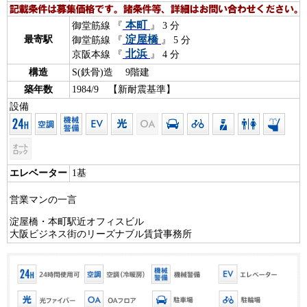
本町
御堂筋線 『
』 3 分
淀屋橋
最寄駅
御堂筋線 『
』 5 分
北浜
京阪本線 『
』 4 分
構造
S(鉄骨)造 9階建
築年数
1984/9 【新耐震基準】
設備
エレベーター
1基
営業マンの一言
淀屋橋・本町駅近オフィスビル
大阪ビジネス街のリーズナブル賃貸事務所