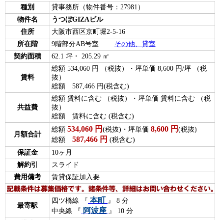
種別
貸事務所（物件番号：27981）
物件名
うつぼGIZAビル
住所
大阪市西区京町堀2-5-16
所在階
9階部分AB号室
その他、貸室
契約面積
62.1 坪・ 205.29 ㎡
総額 534,060 円 （税抜）・坪単価 8,600 円/坪 （税
賃料
抜）
総額 587,466 円(税含む)
総額 賃料に含む （税抜）・坪単価 賃料に含む （税
共益費
抜）
総額 賃料に含む (税含む)
534,060
円
8,600
円
総額
(税抜)・坪単価
(税抜)
月額合計
587,466
円
総額
(税含む)
保証金
10ヶ月
解約引
スライド
費用備考
賃貸保証加入要
本町
四ツ橋線 『
』 8 分
最寄駅
阿波座
中央線 『
』 10 分