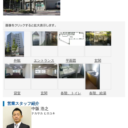
外観
エントランス
平面図
玄関
貸室
玄関
各階、トイレ
各階、給湯
営業スタッフ紹介
中阪 浩之
ナカサカ ヒロユキ