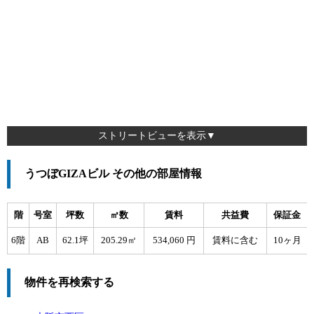
ストリートビューを表示▼
うつぼGIZAビル その他の部屋情報
階
号室
坪数
㎡数
賃料
共益費
保証金
6階
AB
62.1坪
205.29㎡
534,060 円
賃料に含む
10ヶ月
物件を再検索する