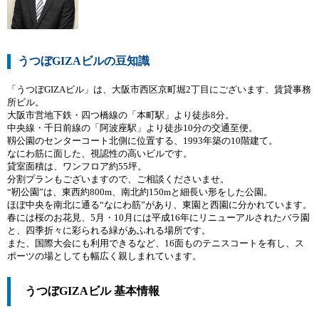
うつぼGIZAビルの豆知識
「うつぼGIZAビル」は、大阪市西区京町堀2丁目にございます、賃貸事務
所ビル。
大阪市営地下鉄・四つ橋線の「本町駅」より徒歩8分。
中央線・千日前線の「阿波座駅」より徒歩10分の交通至便。
靱公園のセンターコート北側に位置する、1993年築の10階建て。
なにわ筋に面した、視認性の高いビルです。
貸室面積は、ワンフロア約55坪。
分割プランもございますので、ご相談くださいませ。
“靭公園”は、東西約800m、南北約150mと細長い形をした公園。
ほぼ中央を南北に通る“なにわ筋”があり、東園と西園に分かれています。
春には桜のお花見、5月・10月には平成16年にリニューアルされたバラ園
と、四季折々に彩られる緑があふれる場所です。
また、国際大会にも利用できるなど、16面ものテニスコートを有し、ス
ポーツの場としても幅広く親しまれています。
うつぼGIZAビル 基本情報