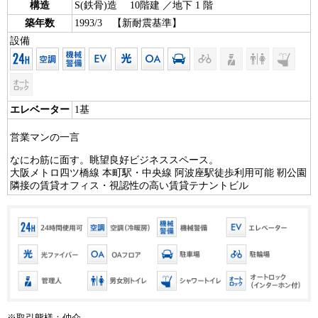
構造
S(鉄骨)造 10階建 ／地下 1 階
築年数
1993/3 【新耐震基準】
設備
エレベーター
1基
営業マンの一言
なにわ筋に面す。眺望良好ビジネススペース。
大阪メトロ四ツ橋線 本町駅・中央線 阿波座駅徒歩利用可能 靭公園
隣接の賃貸オフィス・視認性の高い賃貸テナントビル
※取引態様：仲介