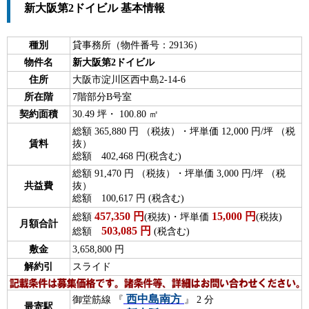
新大阪第2ドイビル 基本情報
種別
貸事務所（物件番号：29136）
物件名
新大阪第2ドイビル
住所
大阪市淀川区西中島2-14-6
所在階
7階部分B号室
契約面積
30.49 坪・ 100.80 ㎡
総額 365,880 円 （税抜）・坪単価 12,000 円/坪 （税
賃料
抜）
総額 402,468 円(税含む)
総額 91,470 円 （税抜）・坪単価 3,000 円/坪 （税
共益費
抜）
総額 100,617 円 (税含む)
457,350
円
15,000
円
総額
(税抜)・坪単価
(税抜)
月額合計
503,085
円
総額
(税含む)
敷金
3,658,800 円
解約引
スライド
西中島南方
御堂筋線 『
』 2 分
最寄駅