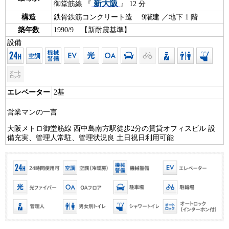
新大阪
御堂筋線 『
』 12 分
構造
鉄骨鉄筋コンクリート造 9階建 ／地下 1 階
築年数
1990/9 【新耐震基準】
設備
エレベーター
2基
営業マンの一言
大阪メトロ御堂筋線 西中島南方駅徒歩2分の賃貸オフィスビル 設
備充実、管理人常駐、管理状況良 土日祝日利用可能