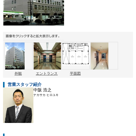
外観
エントランス
平面図
営業スタッフ紹介
中阪 浩之
ナカサカ ヒロユキ