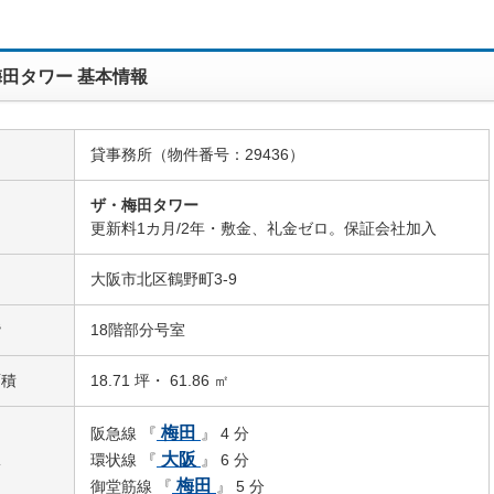
田タワー 基本情報
貸事務所（物件番号：29436）
ザ・梅田タワー
名
更新料1カ月/2年・敷金、礼金ゼロ。保証会社加入
大阪市北区鶴野町3-9
階
18階部分号室
面積
18.71 坪・ 61.86 ㎡
梅田
阪急線 『
』 4 分
駅
大阪
環状線 『
』 6 分
梅田
御堂筋線 『
』 5 分