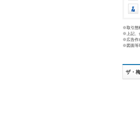
※取引態
※上記、
※広告作
※図面等
ザ・