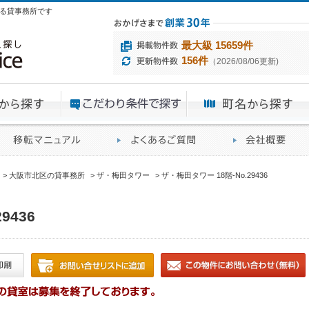
にある貸事務所です
最大級 15659件
156件
（2026/08/06更新)
エリアから探す
目的から探す
ME
ィス仲介実績
移転マニュアル
賃貸オフィスに関す
大阪市北区の貸事務所
ザ・梅田タワー
ザ・梅田タワー 18階-No.29436
9436