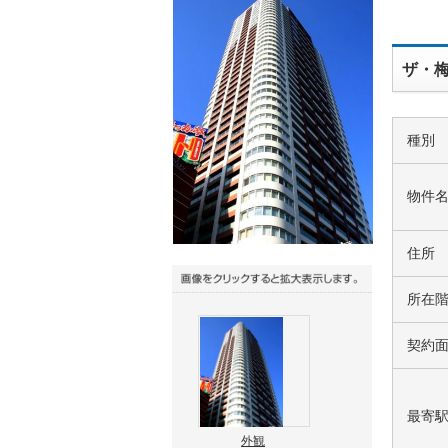
ザ・梅
種別
物件
住所
所在
契約
最寄
外観