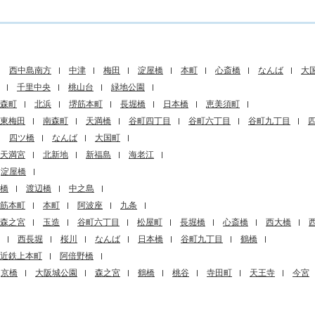
西中島南方
中津
梅田
淀屋橋
本町
心斎橋
なんば
大
千里中央
桃山台
緑地公園
森町
北浜
堺筋本町
長堀橋
日本橋
恵美須町
東梅田
南森町
天満橋
谷町四丁目
谷町六丁目
谷町九丁目
四ツ橋
なんば
大国町
天満宮
北新地
新福島
海老江
淀屋橋
橋
渡辺橋
中之島
筋本町
本町
阿波座
九条
森之宮
玉造
谷町六丁目
松屋町
長堀橋
心斎橋
西大橋
西長堀
桜川
なんば
日本橋
谷町九丁目
鶴橋
近鉄上本町
阿倍野橋
京橋
大阪城公園
森之宮
鶴橋
桃谷
寺田町
天王寺
今宮