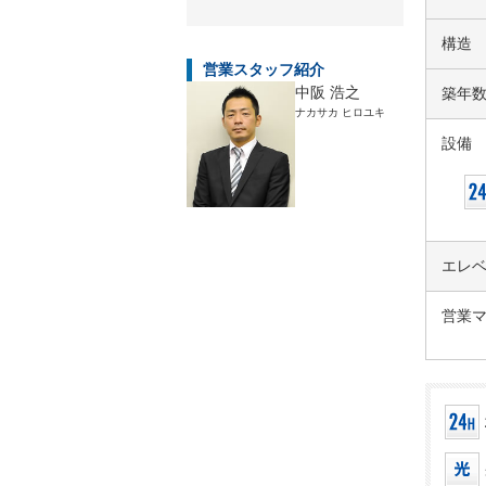
構造
営業スタッフ紹介
中阪 浩之
築年
ナカサカ ヒロユキ
設備
エレ
営業