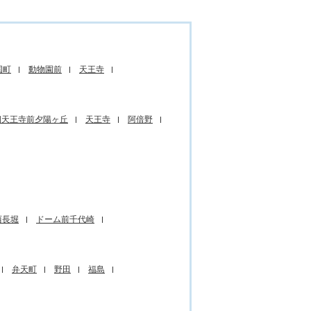
国町
動物園前
天王寺
四天王寺前夕陽ヶ丘
天王寺
阿倍野
西長堀
ドーム前千代崎
弁天町
野田
福島