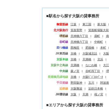
■駅名から探す大阪の貸事務所
御堂筋線
江坂
東三国
新大阪
北大阪急行
箕面萱野
箕面船場阪大前
堺筋線
天神橋六丁目
扇町
南
谷町線
天神橋六丁目
中崎町
四つ橋線
西梅田
肥後橋
本町
JR東西線
京橋
大阪城北詰
大阪
京阪本線
京橋
天満橋
北浜
京阪中之島線
天満橋
なにわ橋
大江
中央線
森ノ宮
谷町四丁目
堺
長堀鶴見緑地線
京橋
大阪ﾋﾞｼﾞﾈｽﾊﾟｰｸ
千日前線
野田阪神
玉川
阿波座
近鉄線
大阪難波
近鉄日本橋
JR環状線
大阪
天満
桜ノ宮
■エリアから探す大阪の貸事務所